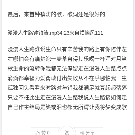
最后，来首钟镇涛的歌，歌词还是很好的
漫漫人生路钟镇涛.mp34:23来自烦恼风111
漫漫人生路谁说生命只有辛苦我的路上有你陪伴左
右哪怕会有痛楚泡一壶茶自得其乐喝一杯酒对月当
歌生命的流转你我都无法停留走在漫漫人生路点点
滴滴都幸福为爱勇敢付出失败从不在乎哪怕我一生
孤独回头看看来时路对与错我都满足就算起起落落
只要不枉此生走在漫漫人生路我说人生路该如何走
自己作主结局是笑或泪也都无所谓让我将梦变成歌
赞
0
赏
分享