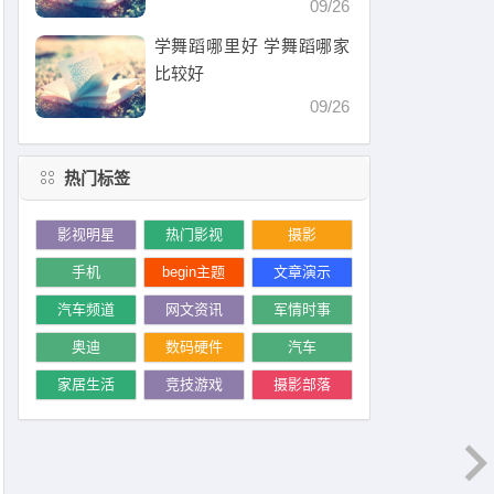
09/26
学舞蹈哪里好 学舞蹈哪家
比较好
09/26
热门标签
影视明星
热门影视
摄影
手机
begin主题
文章演示
汽车频道
网文资讯
军情时事
奥迪
数码硬件
汽车
家居生活
竞技游戏
摄影部落