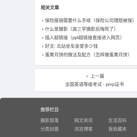
相关文章
保险报销需要什么手续（保险公司理赔被保）
什么是摄影（高三学摄影后悔死了）
插入超链接（ppt超链接直接进入网页）
好文: 北站坐车金堂多少钱
蛋黄月饼的做法及配方（怎样做蛋黄月饼）
上一篇
全国英语等级考试 - pmp证书
推荐栏目
摄影部落
网文资讯
生活百科
分类封面
浏览博客
我收藏夹