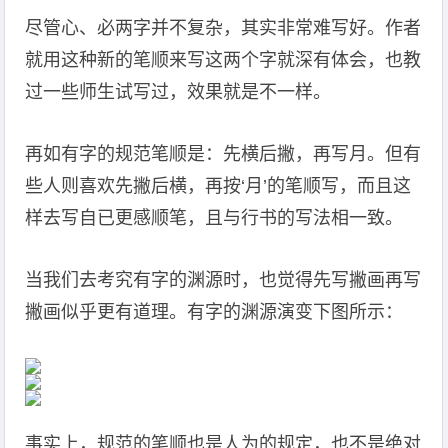
尽管心、必两字并不复杂，其实非常难写好。作者
就用这种新的笔顺来写这两个字就深有体会，也教
过一些师生试写过，效果就是不一样。
再如有字的规范笔顺是：先横后撇，再写月。但有
些人则喜欢先撇后横，再按‘月’的笔顺写，而且这
样去写自已更感顺笔，且与行书的写法相一致。
当我们去考究有字的渊源时，也觉得先写撇画再写
撇画似乎更有道理。有字的渊源演变下图所示：
事实上，规范的笔顺也是人为的规定，也不是绝对