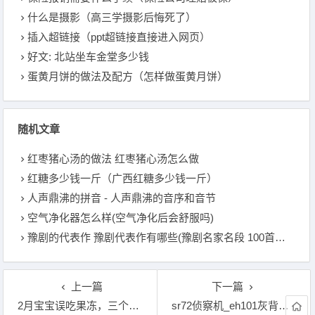
什么是摄影（高三学摄影后悔死了）
插入超链接（ppt超链接直接进入网页）
好文: 北站坐车金堂多少钱
蛋黄月饼的做法及配方（怎样做蛋黄月饼）
随机文章
红枣猪心汤的做法 红枣猪心汤怎么做
红糖多少钱一斤（广西红糖多少钱一斤）
人声鼎沸的拼音 - 人声鼎沸的音序和音节
空气净化器怎么样(空气净化后会舒服吗)
豫剧的代表作 豫剧代表作有哪些(豫剧名家名段 100首豫剧伴奏)
上一篇
下一篇
2月宝宝误吃果冻，三个月宝宝拉果冻图片
sr72侦察机_eh101灰背隼直升机