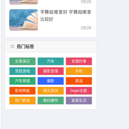
09/26
学舞蹈哪里好 学舞蹈哪家
比较好
09/26
热门标签
文章演示
汽车
军情时事
竞技游戏
摄影部落
手机
汽车频道
摄影
奥迪
影视明星
网文资讯
begin主题
热门影视
数码硬件
家居生活