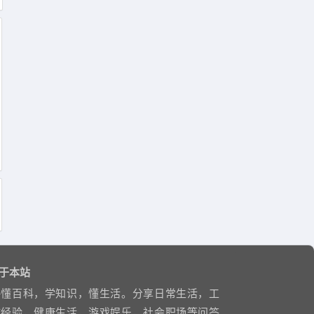
于本站
略懂百科，学知识，懂生活。分享日常生活，工
作经验，健康生活，游戏娱乐，社会职场等问答