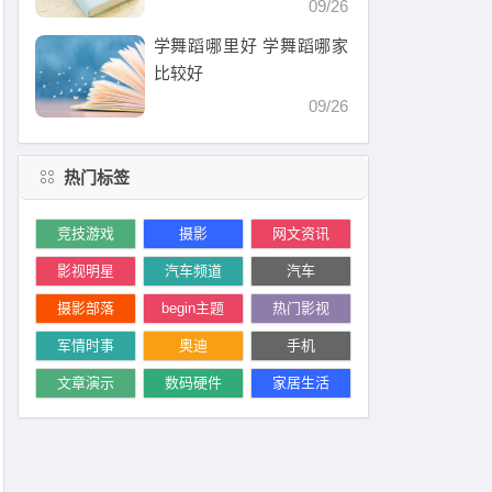
09/26
学舞蹈哪里好 学舞蹈哪家
比较好
09/26
热门标签
竞技游戏
摄影
网文资讯
影视明星
汽车频道
汽车
摄影部落
begin主题
热门影视
军情时事
奥迪
手机
文章演示
数码硬件
家居生活