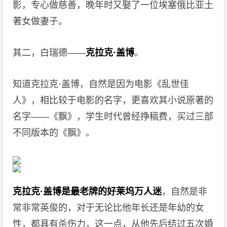
影，专心做慈善，晚年时又娶了一位埃塞俄比亚土
著女做妻子。
其二，白瑞德——
克拉克·盖博
。
知道克拉克·盖博，自然是因为电影《乱世佳
人》，相比较于电影的名字，更喜欢其小说原著的
名字——《飘》，学生时代曾经挣稿费，买过三部
不同版本的《飘》。
克拉克·盖博是最老牌的好莱坞万人迷
，自然是非
常非常英俊的，对于无论比他年长还是年幼的女
性，都具有杀伤力，这一点，从他先后结过五次婚