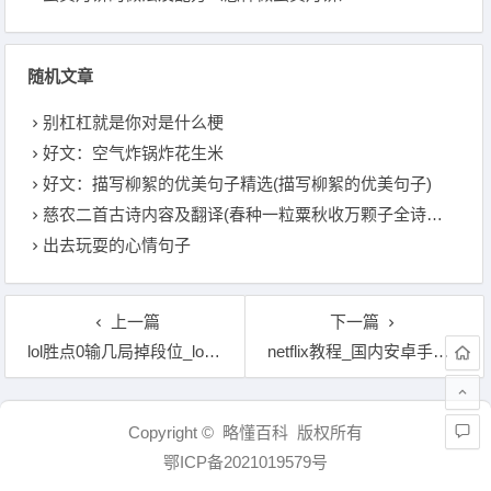
随机文章
别杠杠就是你对是什么梗
好文：空气炸锅炸花生米
好文：描写柳絮的优美句子精选(描写柳絮的优美句子)
慈农二首古诗内容及翻译(春种一粒粟秋收万颗子全诗赏析及意义翻译)
出去玩耍的心情句子
上一篇
下一篇
lol胜点0输几局掉段位_lol黄金0胜点会不会掉段
netflix教程_国内安卓手机可以用netflix
文章导航
Copyright © 略懂百科 版权所有
鄂ICP备2021019579号