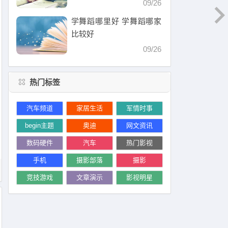
09/26
学舞蹈哪里好 学舞蹈哪家
比较好
09/26
热门标签
汽车频道
家居生活
军情时事
begin主题
奥迪
网文资讯
数码硬件
汽车
热门影视
手机
摄影部落
摄影
竞技游戏
文章演示
影视明星