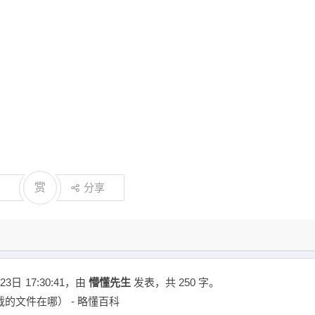
赏
分享
23日
17:30:41
，由
懵懂先生
发表，共 250 字。
载的文件在哪） - 略懂百科