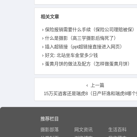
相关文章
保险报销需要什么手续（保险公司理赔被保）
什么是摄影（高三学摄影后悔死了）
插入超链接（ppt超链接直接进入网页）
好文: 北站坐车金堂多少钱
蛋黄月饼的做法及配方（怎样做蛋黄月饼）
上一篇
15万买逍客还是瑞虎8（日产轩逸和瑞虎8哪个
推荐栏目
摄影部落
网文资讯
生活百科