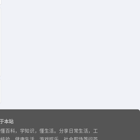
于本站
略懂百科，学知识，懂生活。分享日常生活，工
作经验，健康生活，游戏娱乐，社会职场等问答