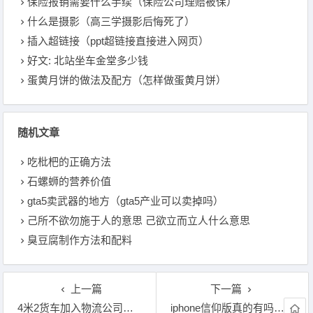
保险报销需要什么手续（保险公司理赔被保）
什么是摄影（高三学摄影后悔死了）
插入超链接（ppt超链接直接进入网页）
好文: 北站坐车金堂多少钱
蛋黄月饼的做法及配方（怎样做蛋黄月饼）
随机文章
吃枇杷的正确方法
石螺蛳的营养价值
gta5卖武器的地方（gta5产业可以卖掉吗）
己所不欲勿施于人的意思 己欲立而立人什么意思
臭豆腐制作方法和配料
上一篇
下一篇
4米2货车加入物流公司怎么样 - 自己带车加入物流怎么样
iphone信仰版真的有吗（爱定族iphone11）