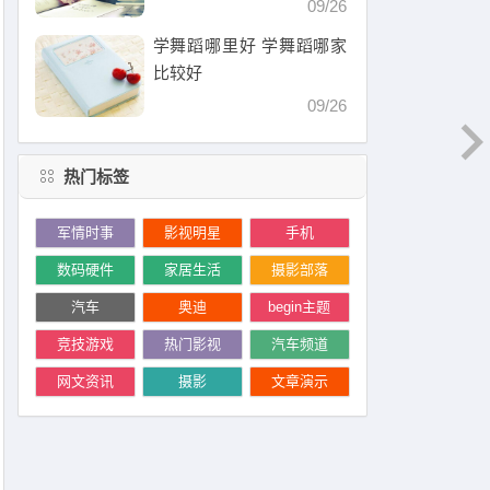
09/26
学舞蹈哪里好 学舞蹈哪家
比较好
09/26
热门标签
军情时事
影视明星
手机
数码硬件
家居生活
摄影部落
汽车
奥迪
begin主题
竞技游戏
热门影视
汽车频道
网文资讯
摄影
文章演示