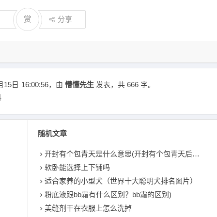
赏
分享
月15日
16:00:56
，由
懵懂先生
发表，共 666 字。
科
随机文章
开封有个包青天是什么意思(开封有个包青天后三句是什么)
软卧能选择上下铺吗
适合家养的小型犬（世界十大聪明犬排名图片）
粉底液跟bb霜有什么区别？bb霜的区别)
美缝剂干在衣服上怎么洗掉