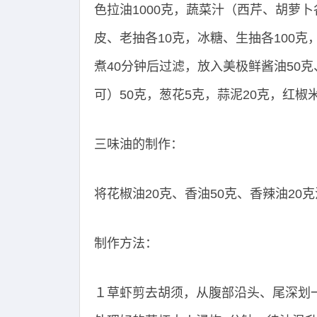
色拉油1000克，蔬菜汁（西芹、胡萝卜
皮、老抽各10克，冰糖、生抽各100克
煮40分钟后过滤，放入美极鲜酱油50克
可）50克，葱花5克，蒜泥20克，红椒
三味油的制作：
将花椒油20克、香油50克、香辣油20
制作方法：
１草虾剪去胡须，从腹部沿头、尾深划