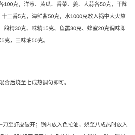
各100克，洋葱、黄瓜、香菜、姜、大蒜各50克，干陈
，十三香5克，海鲜酱50克，水1000克放入锅中大火熬
、鸽精30克、味精15克、鱼露30克、蜂蜜20克调味即
米5克，三味油50克。
克混合后烧至七成热调匀即可。
一刀至虾皮破开；锅内放入色拉油，烧至八成热时放入