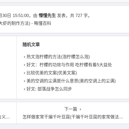
月30日
15:51:00
，由
懵懂先生
发表，共 727 字。
虾的制作方法) - 略懂百科
随机文章
热文泡柠檬的方法(泡柠檬怎么泡)
好文：柠檬的功效与作用 吃柠檬有着5大益处
比较优美的文案(优美文案)
美的空调的尘满是什么意思(美的空调上的尘满)
好文: 部落战争怎么同步
下一篇
么)
怎样做家常干煸千叶豆腐(干煸千叶豆腐的家常做法窍门)