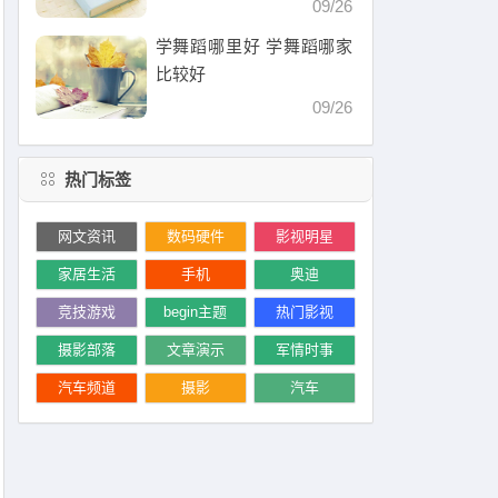
09/26
学舞蹈哪里好 学舞蹈哪家
比较好
09/26
热门标签
网文资讯
数码硬件
影视明星
家居生活
手机
奥迪
竞技游戏
begin主题
热门影视
摄影部落
文章演示
军情时事
汽车频道
摄影
汽车