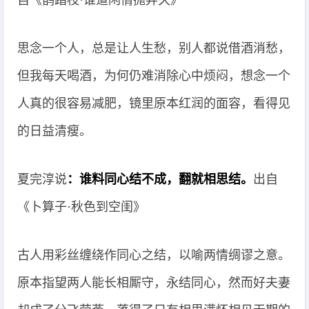
自《鹊踏枝·谁道闲情抛弃久》
思念一个人，总是让人生愁，别人都说借酒消愁，
但我每天喝酒，为何仍难消除心中烦闷，想念一个
人真的很容易减肥，镜里原本红润的面容，看得见
的日益清瘦。
夏完淳说
：谁料同心结不成，翻就相思结。
出自
《卜算子·秋色到空闺》
古人用彩丝缠绕作同心之结，以喻两情绸谬之意。
原本指望两人能长相厮守，永结同心，然而好夫妻