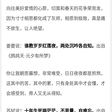
向往美好爱情的心愿，切莫和春天的花争荣竞发，
因为寸寸相思都化成了灰烬，相思到极致，真是痛
不欲生，让人绝望。
姜夔说：
谁教岁岁红莲夜，两处沉吟各自知。
出自
《鹧鸪天·元夕有所梦》
你让我朝思暮想，非常难受，日日夜夜都是煎熬。
这其中的苦，其中的累，只有身处其中才会懂，才
会感受到，旁人又无从得知。
苏轼说
：十年生死两茫茫，不思量，自难忘。
出自