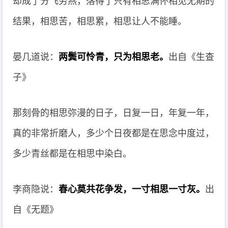
却成了分飞劳燕，落得了只有相思满怀相见无期的
结果，相思苦，相思累，相思让人不能睡。
晏几道说：
两鬓可怜青，只为相思老。
出自《生查
子》
那刻骨的相思弥漫的日子，日复一日，年复一年，
真的非常折磨人，多少个日夜都是在思念中度过，
多少青丝都是在相思中染白。
李商隐说：
春心莫共花争发，一寸相思一寸灰。
出
自《无题》