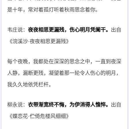
是十年，常对着孤灯听着秋雨思念着你。
韦庄说：
夜夜相思更漏残，伤心明月凭阑干。
出自
《浣溪沙·夜夜相思更漏残》
每个夜晚，我都处在深深的思念之中，一直到夜深
人静，漏断更残，凝望着那一轮令人伤心的明月，
我久久地依凭栏杆。
柳永说：
衣带渐宽终不悔，为伊消得人憔悴。
出自
《蝶恋花·伫倚危楼风细细》