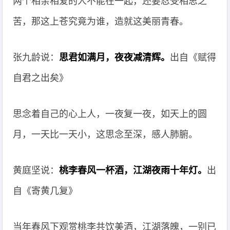
两个相亲相爱的人不能在一起，还要忍受相思之
苦，那这上苍究竟为谁，造就这美丽青春。
张九龄说：
思君如满月，夜夜减清辉。
出自《赋得
自君之出矣》
思念着自己的心上人，一夜复一夜，如天上的圆
月，一天比一天小，这思念至深，感人肺腑。
黄庭坚说：
桃李春风一杯酒，江湖夜雨十年灯。
出
自《寄黄几复》
当年春风下观赏桃李共饮美酒，江湖落魄，一别已