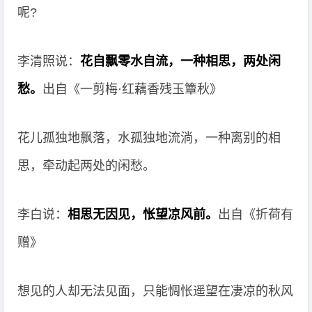
呢?
李清照说：
花自飘零水自流，一种相思，两处闲
愁。
出自《一剪梅·红藕香残玉簟秋》
花儿孤独地飘落，水孤独地流淌，一种离别的相
思，牵动起两处的闲愁。
李白说：
相思无因见，怅望凉风前。
出自《折荷有
赠》
想见的人却无法见面，只能惆怅遥望在凄凉的秋风