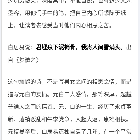
少痴男怨女，深陷其中，不能自拔，也有多少文人
墨客，用他们手中的笔，把自己内心所想陈于纸
上，让读者去感受当时他们内心相思之苦。
白居易说：
君埋泉下泥销骨，我寄人间雪满头。
出
自《梦微之》
这句震撼的诗，不是写男女之间的相思之情，而是
描写元白的友情。元白二人感情，那等深厚，超越
普通人之间的情谊。元、白的一生，经历了永贞革
新、藩镇叛乱和牛李党争，大起大落，患难相扶。
元稹暴卒后，白居易还独自活了几年，在一个平常