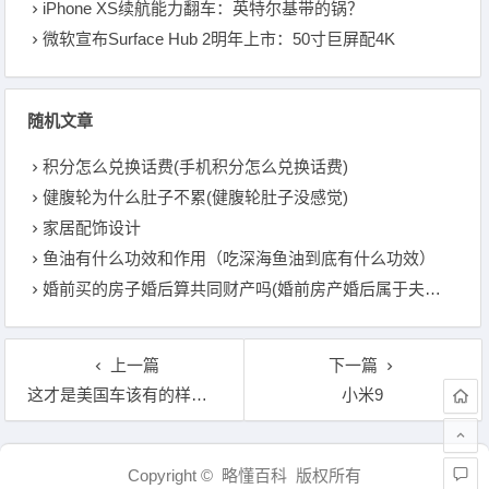
iPhone XS续航能力翻车：英特尔基带的锅？
微软宣布Surface Hub 2明年上市：50寸巨屏配4K
随机文章
积分怎么兑换话费(手机积分怎么兑换话费)
健腹轮为什么肚子不累(健腹轮肚子没感觉)
家居配饰设计
鱼油有什么功效和作用（吃深海鱼油到底有什么功效）
婚前买的房子婚后算共同财产吗(婚前房产婚后属于夫妻共同财产吗)
上一篇
下一篇
这才是美国车该有的样子，国产凯迪拉克XT6亮相
小米9
文章导航
Copyright © 略懂百科 版权所有