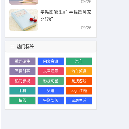
09/26
学舞蹈哪里好 学舞蹈哪家
比较好
09/26
热门标签
数码硬件
网文资讯
汽车
军情时事
文章演示
汽车频道
热门影视
影视明星
竞技游戏
手机
奥迪
begin主题
摄影
摄影部落
家居生活