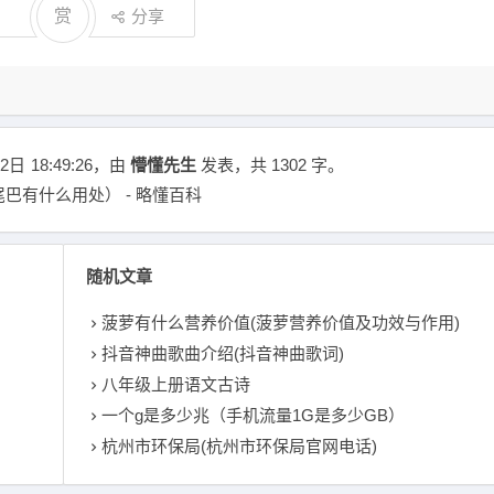
赏
分享
2日
18:49:26
，由
懵懂先生
发表，共 1302 字。
巴有什么用处） - 略懂百科
随机文章
菠萝有什么营养价值(菠萝营养价值及功效与作用)
抖音神曲歌曲介绍(抖音神曲歌词)
八年级上册语文古诗
一个g是多少兆（手机流量1G是多少GB）
杭州市环保局(杭州市环保局官网电话)