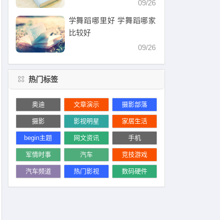
09/26
学舞蹈哪里好 学舞蹈哪家
比较好
09/26
热门标签
奥迪
文章演示
摄影部落
摄影
影视明星
家居生活
begin主题
网文资讯
手机
军情时事
汽车
竞技游戏
汽车频道
热门影视
数码硬件