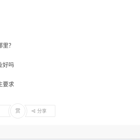
哪里？
业好吗
生要求
赏
分享