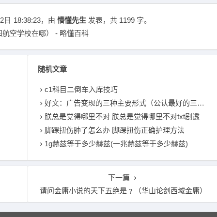
2日
18:38:23
，由
懵懂先生
发表，共 1199 字。
航空学校在哪） - 略懂百科
随机文章
c1科目二倒车入库技巧
好文：广告变现的三种主要形式（公认最好的三种变现方法）
朕总是觉得哪里不对 朕总是觉得哪里不对txt剧透
脚踝扭伤肿了怎么办 脚踝扭伤正确护理方法
1g赫兹等于多少赫兹(一兆赫兹等于多少赫兹)
下一篇
请问金庸小说的天下五绝是﹖（华山论剑西域金庸）