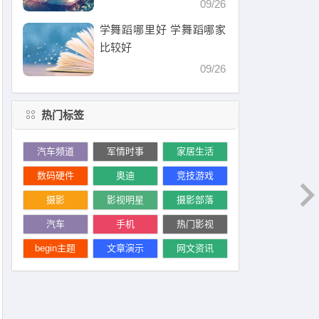
09/26
学舞蹈哪里好 学舞蹈哪家
比较好
09/26
热门标签
汽车频道
军情时事
家居生活
数码硬件
奥迪
竞技游戏
摄影
影视明星
摄影部落
汽车
手机
热门影视
begin主题
文章演示
网文资讯