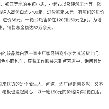
州、镇江等地的乡镇小店、小超市以及建筑工地等。随
购入高仿白酒5700箱，进价每箱58元，有喷码的进价
进价68元，一箱12瓶售价在120到150元之间。为增
惠，销售总金额达52万余元。
内的该品牌白酒一直由厂家经销商小李为其送货上门。
的银色小面包车，穿着工作服装来到卢芳店中，询问其是
见来送货的是个陌生人，问道。酒厂经销商多呢，又不
老板也没起疑心，以一箱150元的价格购得2箱白酒。