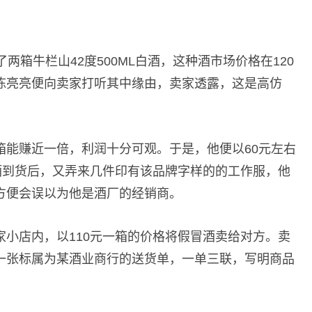
两箱牛栏山42度500ML白酒，这种酒市场价格在120
陈亮亮便向卖家打听其中缘由，卖家透露，这是高仿
箱能赚近一倍，利润十分可观。于是，他便以60元左右
酒到货后，又弄来几件印有该品牌字样的的工作服，他
方便会误以为他是酒厂的经销商。
小店内，以110元一箱的价格将假冒酒卖给对方。卖
一张标属为某酒业商行的送货单，一单三联，写明商品
。