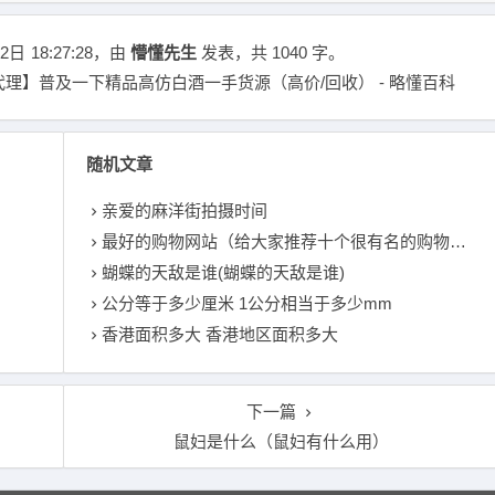
2日
18:27:28
，由
懵懂先生
发表，共 1040 字。
理】普及一下精品高仿白酒一手货源（高价/回收） - 略懂百科
随机文章
亲爱的麻洋街拍摄时间
最好的购物网站（给大家推荐十个很有名的购物网站）
蝴蝶的天敌是谁(蝴蝶的天敌是谁)
公分等于多少厘米 1公分相当于多少mm
香港面积多大 香港地区面积多大
下一篇
鼠妇是什么（鼠妇有什么用）