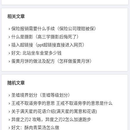
相关文章
保险报销需要什么手续（保险公司理赔被保）
什么是摄影（高三学摄影后悔死了）
插入超链接（ppt超链接直接进入网页）
好文: 北站坐车金堂多少钱
蛋黄月饼的做法及配方（怎样做蛋黄月饼）
随机文章
圣墟境界划分（圣墟等级划分）
王戒不取道旁李的意思 王戒不取道旁李的意思是什么
关于满天星的花语介绍(满天星的寓意和花语)
异度之刃2 攻略，异度之刃2怎么加速跑步
好文：酥肉青菜汤怎么做