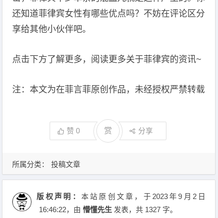
还知道菲律宾女性有哪些优点吗？不妨在评论区分
享给其他小伙伴吧。
点击下方了解更多，阅读更多关于菲律宾的资讯~
注：本文为在菲言菲原创作品，未经授权严禁转载
赞
0
赏
分享
所属分类：
投稿文章
版权声明：
本站原创文章，于2023年9月2日
16:46:22
，由
懵懂先生
发表，共 1327 字。