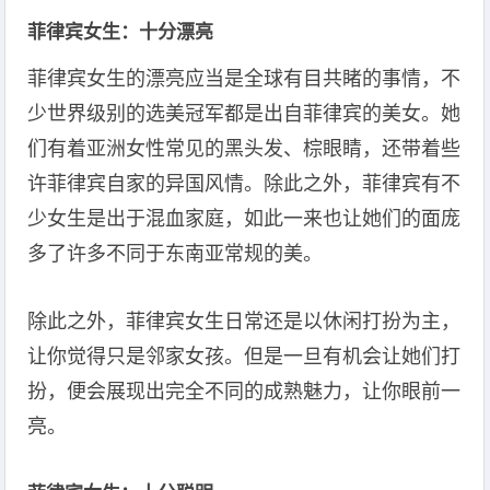
菲律宾女生：十分漂亮
菲律宾女生的漂亮应当是全球有目共睹的事情，不
少世界级别的选美冠军都是出自菲律宾的美女。她
们有着亚洲女性常见的黑头发、棕眼睛，还带着些
许菲律宾自家的异国风情。除此之外，菲律宾有不
少女生是出于混血家庭，如此一来也让她们的面庞
多了许多不同于东南亚常规的美。
除此之外，菲律宾女生日常还是以休闲打扮为主，
让你觉得只是邻家女孩。但是一旦有机会让她们打
扮，便会展现出完全不同的成熟魅力，让你眼前一
亮。