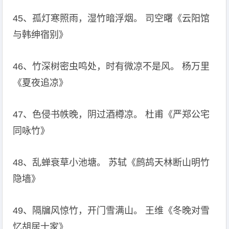
45、孤灯寒照雨，湿竹暗浮烟。 司空曙《云阳馆
与韩绅宿别》
46、竹深树密虫鸣处，时有微凉不是风。 杨万里
《夏夜追凉》
47、色侵书帙晚，阴过酒樽凉。 杜甫《严郑公宅
同咏竹》
48、乱蝉衰草小池塘。 苏轼《鹧鸪天林断山明竹
隐墙》
49、隔牖风惊竹，开门雪满山。 王维《冬晚对雪
忆胡居士家》