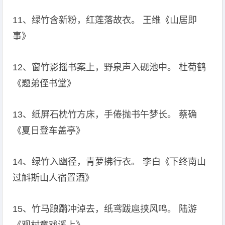
11、绿竹含新粉，红莲落故衣。 王维《山居即
事》
12、窗竹影摇书案上，野泉声入砚池中。 杜荀鹤
《题弟侄书堂》
13、纸屏石枕竹方床，手倦抛书午梦长。 蔡确
《夏日登车盖亭》
14、绿竹入幽径，青萝拂行衣。 李白《下终南山
过斛斯山人宿置酒》
15、竹马踉蹡冲淖去，纸鸢跋扈挟风鸣。 陆游