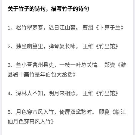
关于竹子的诗句，描写竹子的诗句
1、松竹翠萝寒，迟日江山暮。 曹组《卜算子兰》
2、独坐幽篁里，弹琴复长啸。 王维《竹里馆》
3、些小吾曹州县吏，一枝一叶总关情。 郑燮《潍
县署中画竹呈年伯包大丞括》
4、深林人不知，明月来相照。 王维《竹里馆》
5、月色穿帘风入竹，倚屏双黛愁时。 顾敻《临江
仙月色穿帘风入竹》