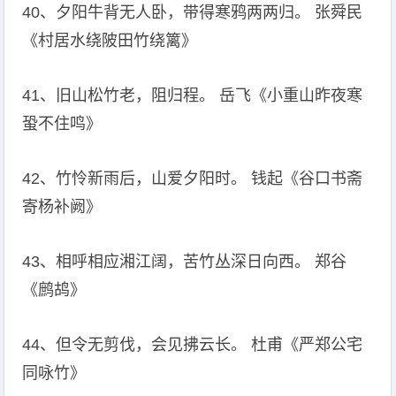
40、夕阳牛背无人卧，带得寒鸦两两归。 张舜民
《村居水绕陂田竹绕篱》
41、旧山松竹老，阻归程。 岳飞《小重山昨夜寒
蛩不住鸣》
42、竹怜新雨后，山爱夕阳时。 钱起《谷口书斋
寄杨补阙》
43、相呼相应湘江阔，苦竹丛深日向西。 郑谷
《鹧鸪》
44、但令无剪伐，会见拂云长。 杜甫《严郑公宅
同咏竹》