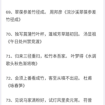
69、翠葆参差竹径成。 周邦彦《浣沙溪翠葆参差
竹径成》
70、独写菖蒲竹叶杯，蓬城芳草踏初回。 汤显祖
《午日处州禁竞渡》
71、归来三径重扫，松竹本吾家。 叶梦得《水调
歌头秋色渐将晚》
72、会须上番看成竹，客至从嗔不出迎。 杜甫
《咏春笋》
73、见说马家滴粉好，试灯风里卖元宵。 符曾