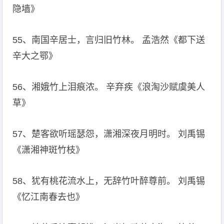
隐墙》
55、南国辛居士，言归旧竹林。 孟浩然《都下送
辛大之鄂》
56、湘娥竹上泪痕浓。 辛弃疾《浪淘沙赋虞美人
草》
57、楚客欲听瑶瑟怨，潇湘深夜月明时。 刘禹锡
《潇湘神斑竹枝》
58、犹有桃花流水上，无辞竹叶醉尊前。 刘禹锡
《忆江南春去也》