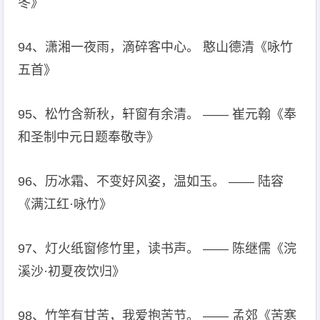
冬》
94、潇湘一夜雨，滴碎客中心。 憨山德清《咏竹
五首》
95、松竹含新秋，轩窗有余清。 —— 崔元翰《奉
和圣制中元日题奉敬寺》
96、历冰霜、不变好风姿，温如玉。 —— 陆容
《满江红·咏竹》
97、灯火纸窗修竹里，读书声。 —— 陈继儒《浣
溪沙·初夏夜饮归》
98、竹竿有甘苦，我爱抱苦节。 —— 孟郊《苦寒