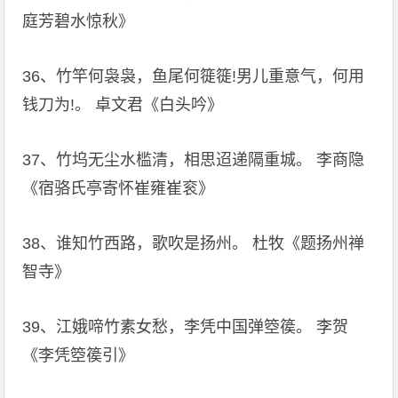
庭芳碧水惊秋》
36、竹竿何袅袅，鱼尾何簁簁!男儿重意气，何用
钱刀为!。 卓文君《白头吟》
37、竹坞无尘水槛清，相思迢递隔重城。 李商隐
《宿骆氏亭寄怀崔雍崔衮》
38、谁知竹西路，歌吹是扬州。 杜牧《题扬州禅
智寺》
39、江娥啼竹素女愁，李凭中国弹箜篌。 李贺
《李凭箜篌引》