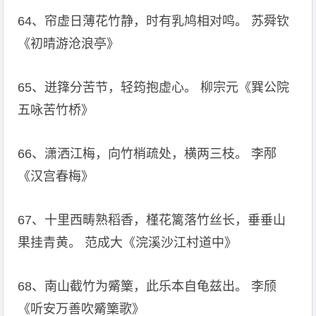
64、帘虚日薄花竹静，时有乳鸠相对鸣。 苏舜钦
《初晴游沧浪亭》
65、迸箨分苦节，轻筠抱虚心。 柳宗元《巽公院
五咏苦竹桥》
66、潇洒江梅，向竹梢疏处，横两三枝。 李邴
《汉宫春梅》
67、十里西畴熟稻香，槿花篱落竹丝长，垂垂山
果挂青黄。 范成大《浣溪沙江村道中》
68、南山截竹为觱篥，此乐本自龟兹出。 李颀
《听安万善吹觱篥歌》