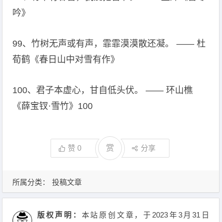
吟》
99、竹树无声或有声，霏霏漠漠散还凝。 —— 杜
荀鹤《春日山中对雪有作》
100、君子本虚心，甘自低头伏。 —— 环山樵
《薛宝钗·雪竹》100
赞
0
赏
分享
所属分类：
投稿文章
版权声明：
本站原创文章，于2023年3月31日