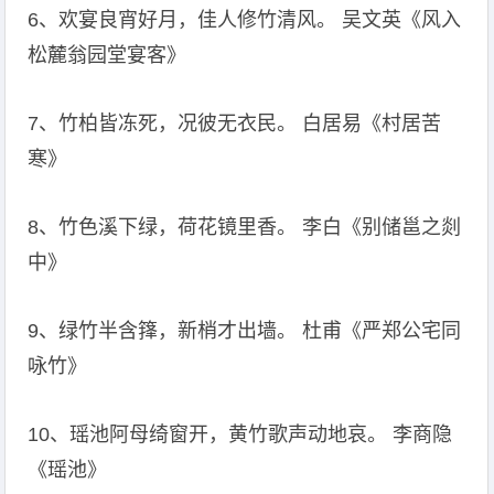
6、欢宴良宵好月，佳人修竹清风。 吴文英《风入
松麓翁园堂宴客》
7、竹柏皆冻死，况彼无衣民。 白居易《村居苦
寒》
8、竹色溪下绿，荷花镜里香。 李白《别储邕之剡
中》
9、绿竹半含箨，新梢才出墙。 杜甫《严郑公宅同
咏竹》
10、瑶池阿母绮窗开，黄竹歌声动地哀。 李商隐
《瑶池》