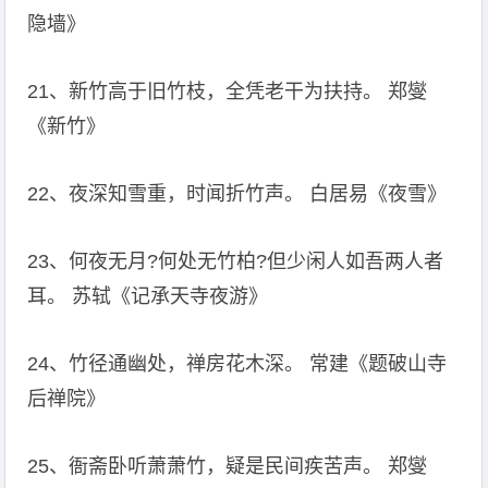
隐墙》
21、新竹高于旧竹枝，全凭老干为扶持。 郑燮
《新竹》
22、夜深知雪重，时闻折竹声。 白居易《夜雪》
23、何夜无月?何处无竹柏?但少闲人如吾两人者
耳。 苏轼《记承天寺夜游》
24、竹径通幽处，禅房花木深。 常建《题破山寺
后禅院》
25、衙斋卧听萧萧竹，疑是民间疾苦声。 郑燮