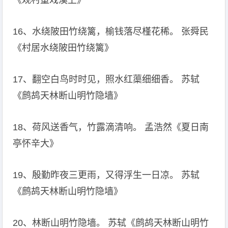
《观村童戏溪上》
16、水绕陂田竹绕篱，榆钱落尽槿花稀。 张舜民
《村居水绕陂田竹绕篱》
17、翻空白鸟时时见，照水红蕖细细香。 苏轼
《鹧鸪天林断山明竹隐墙》
18、荷风送香气，竹露滴清响。 孟浩然《夏日南
亭怀辛大》
19、殷勤昨夜三更雨，又得浮生一日凉。 苏轼
《鹧鸪天林断山明竹隐墙》
20、林断山明竹隐墙。 苏轼《鹧鸪天林断山明竹