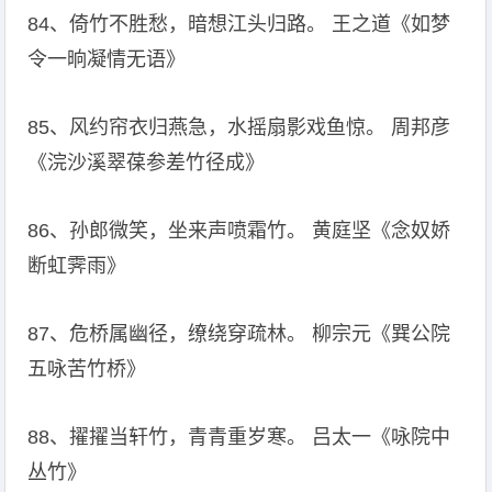
84、倚竹不胜愁，暗想江头归路。 王之道《如梦
令一晌凝情无语》
85、风约帘衣归燕急，水摇扇影戏鱼惊。 周邦彦
《浣沙溪翠葆参差竹径成》
86、孙郎微笑，坐来声喷霜竹。 黄庭坚《念奴娇
断虹霁雨》
87、危桥属幽径，缭绕穿疏林。 柳宗元《巽公院
五咏苦竹桥》
88、擢擢当轩竹，青青重岁寒。 吕太一《咏院中
丛竹》