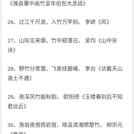
《潍县署中画竹呈年伯包大丞括》
26、过江千尺浪，入竹万竿斜。 李峤《风》
27、山际见来烟，竹中窥落日。 吴均《山中杂
诗》
28、野竹分青霭，飞泉挂碧峰。 李白《访戴天山
道士不遇》
29、夜深风竹敲秋韵。 欧阳修《玉楼春别后不知
君远近》
30、渔翁夜傍西岩宿，晓汲清湘燃楚竹。 柳宗元