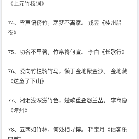
《上元竹枝词》
74、雪声偏傍竹，寒梦不离家。 戎昱《桂州腊
夜》
75、功名不早著，竹帛将何宣。 李白《长歌行》
76、爱向竹栏骑竹马，懒于金地聚金沙。 金地藏
《送童子下山》
77、湘泪浅深滋竹色，楚歌重叠怨兰丛。 李商隐
《潭州》
78、五两如竹林，何处相寻博。 释宝月《估客乐