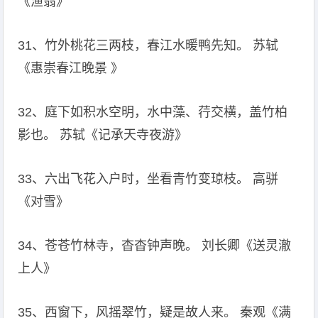
《渔翁》
31、竹外桃花三两枝，春江水暖鸭先知。 苏轼
《惠崇春江晚景 》
32、庭下如积水空明，水中藻、荇交横，盖竹柏
影也。 苏轼《记承天寺夜游》
33、六出飞花入户时，坐看青竹变琼枝。 高骈
《对雪》
34、苍苍竹林寺，杳杳钟声晚。 刘长卿《送灵澈
上人》
35、西窗下，风摇翠竹，疑是故人来。 秦观《满