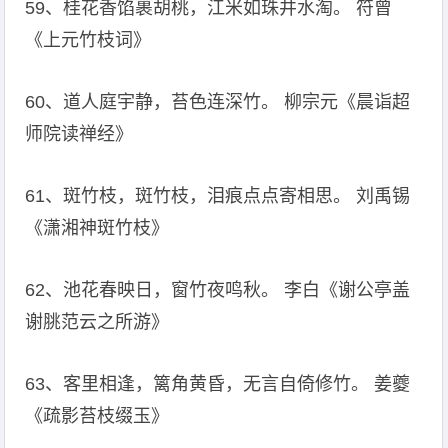
59、桂花香馅裹胡桃，江米如珠井水淘。 符曾
《上元竹枝词》
60、道人庭宇静，苔色连深竹。 柳宗元《晨诣超
师院读禅经》
61、斑竹枝，斑竹枝，泪痕点点寄相思。 刘禹锡
《潇湘神斑竹枝》
62、池花春映日，窗竹夜鸣秋。 李白《谢公亭盖
谢脁范云之所游》
63、客里相逢，篱角黄昏，无言自倚修竹。 姜夔
《疏影苔枝缀玉》