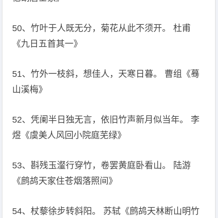
50、竹叶于人既无分，菊花从此不须开。 杜甫
《九日五首其一》
51、竹外一枝斜，想佳人，天寒日暮。 曹组《蓦
山溪梅》
52、凭阑半日独无言，依旧竹声新月似当年。 李
煜《虞美人风回小院庭芜绿》
53、斟残玉瀣行穿竹，卷罢黄庭卧看山。 陆游
《鹧鸪天家住苍烟落照间》
54、杖藜徐步转斜阳。 苏轼《鹧鸪天林断山明竹