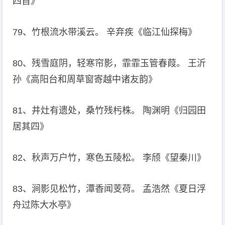
四首》
79、竹根流水带溪云。 辛弃疾《临江仙探梅》
80、残雪庭阴，轻寒帘影，霏霏玉管春葭。 王沂
孙《高阳台和周草窗寄越中诸友韵》
81、井灶有遗处，桑竹残杇株。 陶渊明《归园田
居其四》
82、秋声万户竹，寒色五陵松。 李颀《望秦川》
83、涧影见松竹，潭香闻芰荷。 孟浩然《夏日浮
舟过陈大水亭》