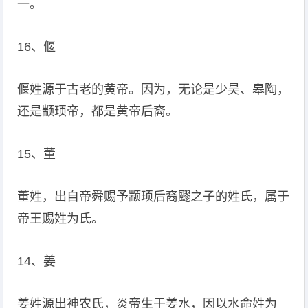
一。
16、偃
偃姓源于古老的黄帝。因为，无论是少昊、皋陶，
还是颛顼帝，都是黄帝后裔。
15、董
董姓，出自帝舜赐予颛顼后裔飂之子的姓氏，属于
帝王赐姓为氏。
14、姜
姜姓源出神农氏，炎帝生于姜水，因以水命姓为