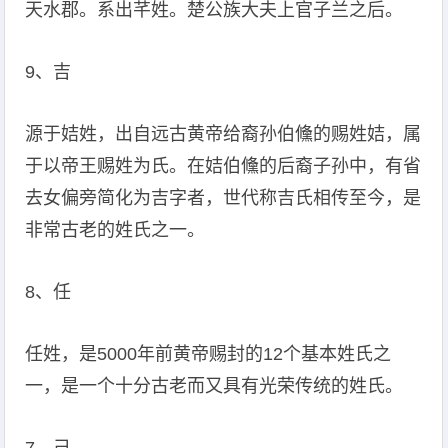
天水郡。系出芊姓。楚公族大夫上官子兰之后。
9、吉
源于姞姓，出自远古黄帝给裔孙伯儵的赐姓姞，属
于以帝王赐姓为氏。在姞伯儵的后裔子孙中，有省
去女偏旁简化为吉字者，世代称吉氏相传至今，是
非常古老的姓氏之一。
8、任
任姓，是5000年前黄帝赐封的12个基本姓氏之
一，是一个十分古老而又具有光荣传统的姓氏。