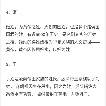
4、姬
姬姓，为黄帝之姓、周朝的国姓，也是多个诸侯国
国君的姓，有近5000年历史，是名副其实的万姓
之祖。姬姓的得姓始祖为华夏民族的人文初祖——
黄帝，黄帝因长居姬水，以姬为姓。
3、子
子姓是殷商帝王家族的姓氏。殷商帝王家族以子为
姓， 商朝祖因生在殷水，因之为姓，后又辅佐大
禹治水有功劳， 被舜帝封在商地，并赐姓子。