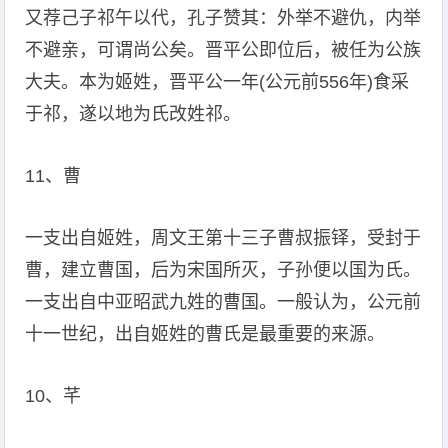
又荐己子祁午以代，孔子赞其：外举不避仇，内举
不避亲，可谓尚公矣。晋平公即位后，被任为公族
大夫。本为姬姓，晋平公一年(公元前556年)食采
于祁，遂以地为氏改姓祁。
11、曹
一支出自姬姓，周文王第十三子曹叔振铎，受封于
曹，建立曹国，后为宋国所灭，子孙便以国为氏。
一支出自中亚昭武九姓的曹国。一般认为，公元前
十一世纪，出自姬姓的曹氏是最重要的来源。
10、芊