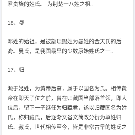
君贵族的姓氏。 为荆楚十八姓之祖。
18、曼
邓姓的始祖，是被颛顼赐姓为曼姓的金天氏的后
裔。曼氏，是我国最早的少数原始姓氏之一。
17、归
源于姬姓，为黄帝后裔，属于以国名为氏。相传黄
帝在即天子位之前，曾在归藏国当部落首领，即大
位后，留下一子继任为归藏君，遂以归藏国名为姓
氏，称归藏氏，后逐渐又省文简改分衍为单姓归
氏、藏氏，世代相传至今，皆是非常古早的姓氏之