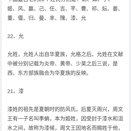
姬、风、嬴、己、任、吉、芊、曹、祁、妘、姜、
董、偃、归、曼、芈、隗、漆、允
22、允
允姓，允姓人出自华夏族，允格之后。允姓在文献
中被分别记载为炎帝、黄帝、少昊之后三说，是
西、东方部族融合为华夏族的反映。
21、漆
漆姓的祖先是夏朝时的防风氏。后夏灭周兴，周文
王有一子名叫季蚺，本为姬姓，因受封于漆水和沮
水之间，故称为漆候，周文王因地名而赐姓于他，