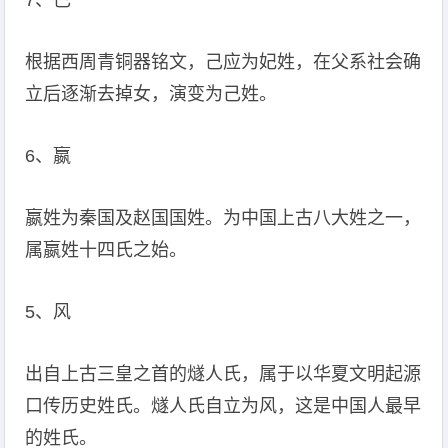
7、己
根据西周青铜器铭文，己应为妃姓，在父系社会确
立后逐渐去掉女，演变为己姓。
6、嬴
嬴姓为秦国及赵国国姓。为中国上古八大姓之一，
属嬴姓十四氏之始。
5、风
出自上古三皇之首的燧人氏，属于以华夏文明起源
口传历史姓氏。燧人氏自立为风，这是中国人最早
的姓氏。