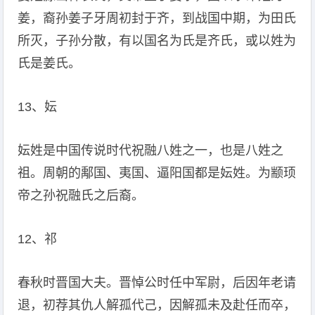
姜，裔孙姜子牙周初封于齐，到战国中期，为田氏
所灭，子孙分散，有以国名为氏是齐氏，或以姓为
氏是姜氏。
13、妘
妘姓是中国传说时代祝融八姓之一，也是八姓之
祖。周朝的鄅国、夷国、逼阳国都是妘姓。为颛顼
帝之孙祝融氏之后裔。
12、祁
春秋时晋国大夫。晋悼公时任中军尉，后因年老请
退，初荐其仇人解孤代己，因解孤未及赴任而卒，