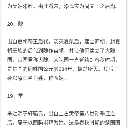
为复姓漆雕。由此看来，漆氏实为周文王之后裔。
20、隗
出自夏朝帝王后代。汤灭夏桀后，建立商朝，封夏
朝王族的后代到隗作首领，并让他们建立了大隗
国，其国君称大隗。大隗国一直延续到春秋时期，
是楚国的同姓国公元前634年，被楚所灭。其后子
孙以原国名为姓，称隗姓。
19、芈
芈姓源于轩辕氏，出自上古黄帝第八世孙季连之
后，属于以图腾崇拜为姓。这是春秋时期的楚国国