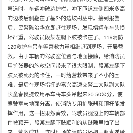
弯道时，车辆冲破边护栏，冲下匝道左侧四米多高
的边坡后侧翻在了基外的边坡树丛中。接到报警
后，民警陈治华立即赶往现场，发现槽罐车车头损
坏严重，驾驶员段某左腿下肢被卡在了。119消防
120救护车吊车等营救力量相继赶到现场，开展营
救。由于车辆的驾驶室位置与地面接触，给消防员
用扩张器的施救空间带来了很大限制，段某左腿下
肢又被死死的卡住，一时给营救带来了不小的困
难，最后在现场指挥的嘉兴高速交警二大队副大队
长童春良提议用吊车将车头吊起来30-50公分，使
驾驶室与地面分离，使消防专用扩张器和顶杆能发
挥作用，这一招果然奏效，驾驶员腿边上的车辆部
件被顶开，段某左腿下肢顺利的从缝隙里抽了出
来，营救成功，这时现场的消防员还把一瓶水递给