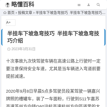
略懂百科
首页
投稿文章
半挂车下坡急弯技巧 半挂车下坡急弯技巧介绍
A+
半挂车下坡急弯技巧 半挂车下坡急弯技
巧介绍
2023年3月31日
十次事故九次快驾驶车辆在高速公路上行驶时一定
要注意保持安全车速，尤其是当车辆进入弯道前要
提前减速。
2020年9月8日早晨5点多驾驶员段某驾驶一辆嘉兴
牌照的槽罐车，装了一车面粉，行驶到S11乍嘉苏
高速苏州方向转G60沪杭高速杭州方向匝道里的大