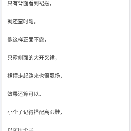
只有背面看到裙摆，
就还蛮时髦。
像这样正面不露，
只露侧面的大开叉裙，
裙摆走起路来也很飘扬，
效果还算可以。
小个子记得搭配高跟鞋，
以防压个子。