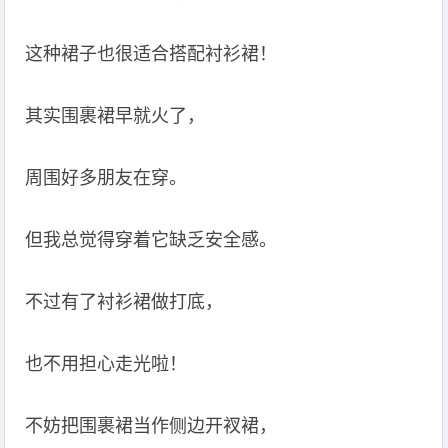
这种裙子也很适合搭配衬衫裙！
其实围裹裙早就火了，
周围好多朋友在穿。
但我总觉得穿着它缺乏安全感。
不过有了衬衫裙做打底，
也不用担心走光啦！
不妨把围裹裙当作侧边开衩裙，