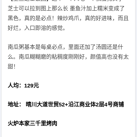
芝士可以拉到图上那么长 墨鱼汁加上糯米变成了
黑色，真的是必点！辣炒鸡爪，真的好进味，而且
好烂，入口即溶的感觉。
南瓜粥基本是每桌必点，里面还加了汤圆还是什
么。南瓜糊糊磨的粘稠度刚刚好，颜值高也没有太
甜！
人均：129元
地址： 晴川大道世贸52+沿江商业体2层4号商铺
火炉本家三千里烤肉