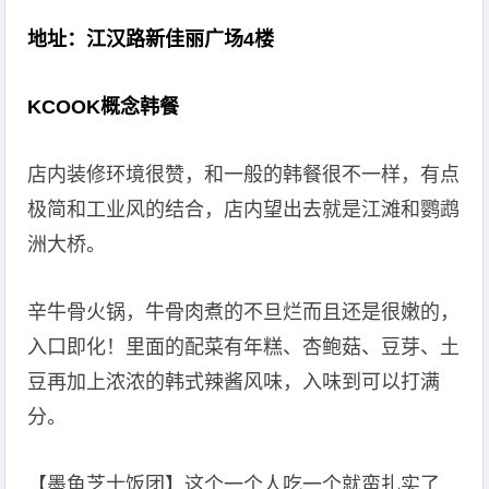
地址：江汉路新佳丽广场4楼
KCOOK概念韩餐
店内装修环境很赞，和一般的韩餐很不一样，有点
极简和工业风的结合，店内望出去就是江滩和鹦鹉
洲大桥。
辛牛骨火锅，牛骨肉煮的不旦烂而且还是很嫩的，
入口即化！里面的配菜有年糕、杏鲍菇、豆芽、土
豆再加上浓浓的韩式辣酱风味，入味到可以打满
分。
【墨鱼芝士饭团】这个一个人吃一个就蛮扎实了