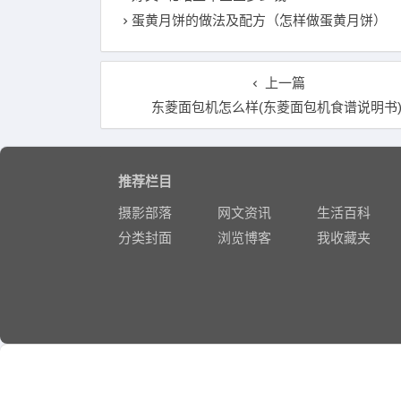
蛋黄月饼的做法及配方（怎样做蛋黄月饼）
上一篇
东菱面包机怎么样(东菱面包机食谱说明书
推荐栏目
摄影部落
网文资讯
生活百科
分类封面
浏览博客
我收藏夹