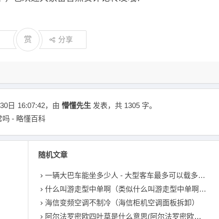
赏
分享
30日
16:07:42
，由
懵懂先生
发表，共 1305 字。
 - 略懂百科
随机文章
一辆大巴车能坐多少人 - 大型客车最多可以载多少人
什么叫游走型中单啊（类似什么叫游走型中单啊的小说）
海信变频空调不制冷（海信柜机空调面板拆卸）
阿尔法罗密欧四叶草是什么意思(阿尔法罗密欧四叶草是什么意思)