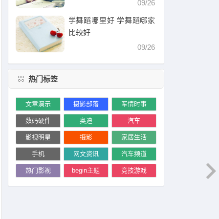
09/26
学舞蹈哪里好 学舞蹈哪家
比较好
09/26
热门标签
文章演示
摄影部落
军情时事
数码硬件
奥迪
汽车
影视明星
摄影
家居生活
手机
网文资讯
汽车频道
热门影视
begin主题
竞技游戏