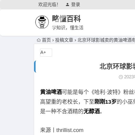
欢迎光临！
登录
略懂百科
学知识，懂生活
首页
投稿文章
北京环球影城卖的黄油啤酒
A+
北京环球影
202
黄油啤酒
可能是每个《哈利·波特》粉
高望重的老校长，下至
刚刚13岁
的小巫
是一种不含酒精的
无醇酒
。
来源丨thrillist.com