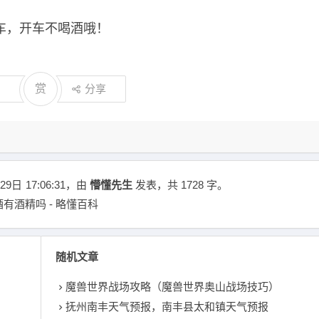
车，开车不喝酒哦！
赏
分享
29日
17:06:31
，由
懵懂先生
发表，共 1728 字。
有酒精吗 - 略懂百科
随机文章
魔兽世界战场攻略（魔兽世界奥山战场技巧）
抚州南丰天气预报，南丰县太和镇天气预报