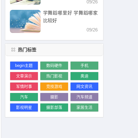
09/26
学舞蹈哪里好 学舞蹈哪家
比较好
09/26
热门标签
begin主题
数码硬件
手机
文章演示
热门影视
奥迪
军情时事
竞技游戏
网文资讯
汽车
摄影
汽车频道
影视明星
摄影部落
家居生活