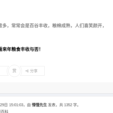
雪多，常常会是百谷丰收，粮棉成熟，人们喜笑颜开，
看来年粮食丰收与否！
赏
分享
29日
15:01:03
，由
懵懂先生
发表，共 1352 字。
懂百科