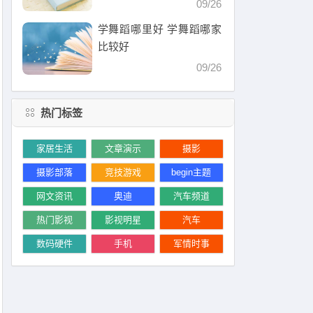
09/26
学舞蹈哪里好 学舞蹈哪家
比较好
09/26
热门标签
家居生活
文章演示
摄影
摄影部落
竞技游戏
begin主题
网文资讯
奥迪
汽车频道
热门影视
影视明星
汽车
数码硬件
手机
军情时事