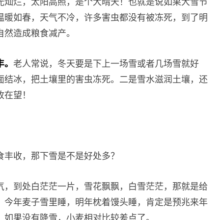
光灿烂，太阳高照，是个大晴天！也就是说如果大雪节
温暖如春，天气不冷，许多害虫都没有被冻死，到了明
自然造成粮食减产。
丰。
老人常说，冬天要是下上一场雪或者几场雪就好
面结冰，把土壤里的害虫冻死。二是雪水滋润土壤，还
收在望！
食丰收，那下雪是不是好处多？
气，到处白茫茫一片，雪花飘飘，白雪茫茫，那就是给
：今年麦子雪里睡，明年枕着馒头睡，肯定是预兆来年
，如果没有降雪，小麦相对比较差点了。