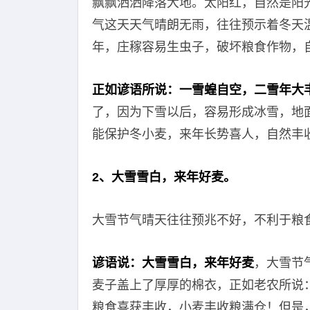
飘飘洒洒降落大地。太阳红，自然是阳
气这天天气晴朗无雨，往往预示着冬天
年，庄稼容易生虫子，破坏粮食作物，
正如谚语所说：一雪蝗自空，二雪年大
了，因为下雪以后，容易形成冰雪，地
能保护冬小麦，来年长势喜人，自然丰
2、大雪雪白，来年好麦。
大雪节气晴天往往预兆不好，不利于粮
谚语说：大雪雪白，来年好麦
，大雪节
麦子盖上了厚厚的棉衣，正如老农所说
粮食喜获丰收，小麦丰收粮满仓！但是