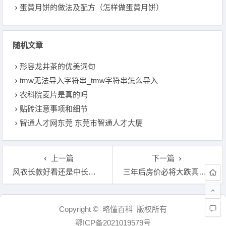
蛋黄月饼的做法及配方（怎样做蛋黄月饼）
随机文章
形容龙井茶的优美词句
tmw无法导入字符串_tmw字符串怎么导入
农科院麦片是真的吗
贴砖注意事项和细节
智通人才网东莞 东莞市智通人才大厦
上一篇
下一篇
风衣长款好看还是中长款好看
三年后房价必将大跌真的假的
文章导航
Copyright © 略懂百科 版权所有
鄂ICP备2021019579号