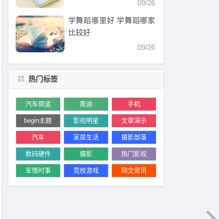
09/26
学舞蹈哪里好 学舞蹈哪家
比较好
09/26
热门标签
汽车频道
奥迪
手机
begin主题
影视明星
文章演示
汽车
家居生活
摄影部落
数码硬件
摄影
热门影视
军情时事
竞技游戏
网文资讯