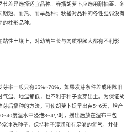
季节差异选择适宜品种。春播胡萝卜应选用耐抽薹、冬
长期短、耐热、耐旱品种；秋播对品种的冬性强弱没有
亮的柱形品种。
在黏性土壤上，对幼苗生长与肉质根膨大都有不利影
芽率一般只有65%~70%，如果发芽条件差或用陈旧
时气温、地温都低，也不利于种子发芽出土。为保证胡
芽后播种的方法，可使胡萝卜提早出苗5~6天，增产
~40度温水中浸泡3~4小时，捞出后放在湿布中包
要经常冲洗种子，保持种子湿润和有足够的氧气，并使