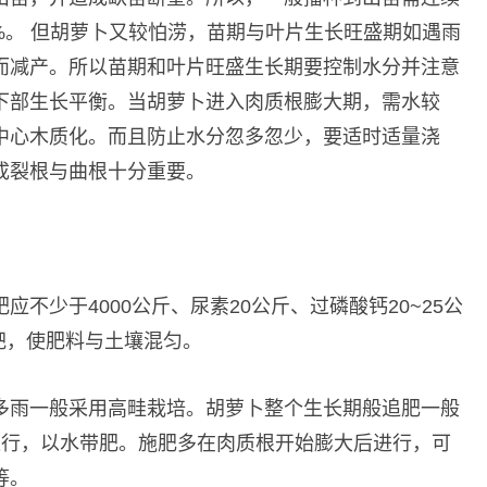
80%。 但胡萝卜又较怕涝，苗期与叶片生长旺盛期如遇雨
而减产。所以苗期和叶片旺盛生长期要控制水分并注意
下部生长平衡。当胡萝卜进入肉质根膨大期，需水较
中心木质化。而且防止水分忽多忽少，要适时适量浇
成裂根与曲根十分重要。
不少于4000公斤、尿素20公斤、过磷酸钙20~25公
耕耙，使肥料与土壤混匀。
多雨一般采用高畦栽培。胡萝卜整个生长期般追肥一般
进行，以水带肥。施肥多在肉质根开始膨大后进行，可
等。