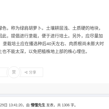
绿色，称为绿肩胡萝卜。土壤耕层浅、土质硬的地块，
因此，提倡进行垄栽，便于进行培土。另外，应尽量加
。垄栽培土应在播选种后40天左右、肉质根尚未膨大时
土也不能太深，以免把植株地上部的株心埋住。
赏
分享
29日
13:41:20
，由
懵懂先生
发表，共 1306 字。