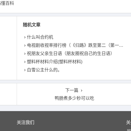
略懂百科
随机文章
什么叫合约机
电视剧收视率排行榜（《归路》跌至第二（第一收视是谁？）
祝朋友父亲生日语（朋友圈祝自己的生日语）
塑料杯材料介绍(塑料杯材料)
白雪公主什么的。
下一篇
鸭肠煮多少秒可以吃
关注我们
关