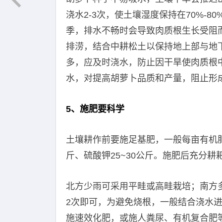
浇水2-3次，使土壤湿度保持在70%-
季，排水不畅时会导致肉质根生长受阻
排涝，结合中耕松土以保持地上部与地
多，应及时浇水，防止因干旱使肉质根
水，对提高胡萝卜品质和产量，阻止形
5、施肥要科学
土壤耕作前要施足基肥，一般每亩有机肥应
斤、硫酸钾25~30公斤。施肥后充分
北方少雨可采用平畦或高畦栽培；南方
2次即可，为避免烧根，一般结合浇水
施速效化肥，或施人粪尿、有机复合肥