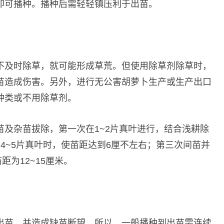
即可播种。播种后需轻轻镇压利于出苗。
不及时除草，就可能形成草荒。但使用除草剂除草时，
苗造成伤害。另外，进行无公害胡萝卜生产或生产出口
种类或不用除草剂。
及杂苗拔除，第一次在1~2片真叶进行，结合浅耕除
4~5片真叶时，使苗距达到6厘不左右；第三次间苗并
距为12~15厘米。
出苗，并造成缺苗断望。所以，一般播种到出苗需连续