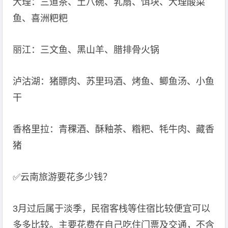
大理：三道茶、土八碗、乳扇、饵块、大理酸菜
鱼、喜洲粑粑
丽江：三文鱼、黑山羊、腊排骨火锅
泸沽湖：猪膘肉、苏里玛酒、烤鱼、鲫鱼汤、小鱼
干
香格里拉：青稞酒、酥釉茶、糌粑、牦牛肉、藏香
猪
️✅云南旅游要花多少钱？
3月过后属于淡季，民宿客栈等住宿比较便宜可以
多多比较。主要花费在自己吃住门票及交通，不含