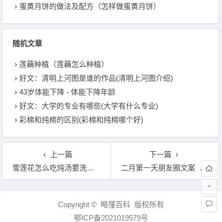
蛋黄月饼的做法及配方（怎样做蛋黄月饼）
随机文章
莲藕种植（莲藕怎么种植）
好文：清明上河图是谁的作品(清明上河图介绍)
43岁体能下降 - 体能下降年龄
好文：大学的专业有哪些(大学有什么专业)
彩棉和纯棉的区别(彩棉和纯棉哪个好)
上一篇
下一篇
雪莲花怎么吃炖汤要洗吗（天山乌鸡放入做法）
二月第一天朋友圈文案 二月份朋友圈句子有哪些
文章导航
Copyright © 略懂百科 版权所有
鄂ICP备2021019579号