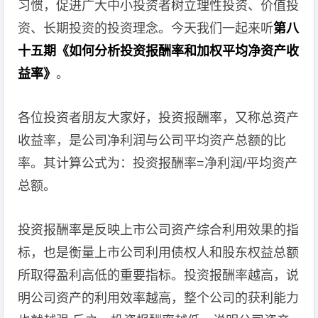
习惯，促进广大中小投资者树立理性投资、价值投
资、长期投资的投资理念。今天我们一起来听
第八
十五期《如何分析投资报酬率和加权平均净资产收
益率》
。
各位投资者朋友大家好，投资报酬率，又称总资产
收益率，是公司净利润与公司平均资产总额的比
率。其计算公式为：投资报酬率=净利润/平均资产
总额。
投资报酬率是反映上市公司资产综合利用效果的指
标，也是衡量上市公司利用债权人和股东权益总额
所取得盈利高低的重要指标。投资报酬率越高，说
明公司资产的利用效率越高，整个公司的获利能力