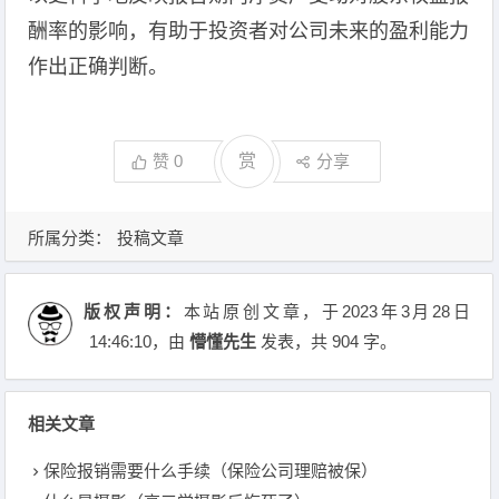
酬率的影响，有助于投资者对公司未来的盈利能力
作出正确判断。
赞
0
赏
分享
所属分类：
投稿文章
版权声明：
本站原创文章，于2023年3月28日
14:46:10
，由
懵懂先生
发表，共 904 字。
相关文章
保险报销需要什么手续（保险公司理赔被保）