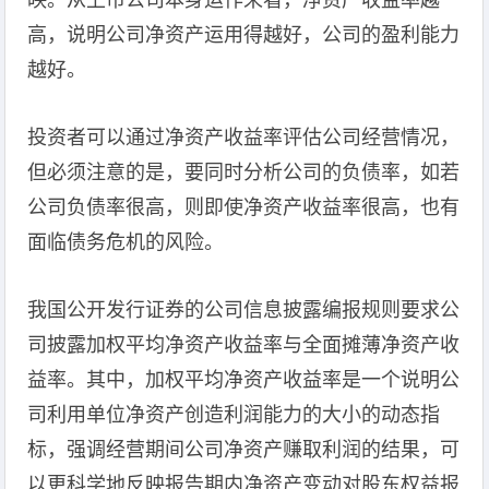
映。从上市公司本身运作来看，净资产收益率越
高，说明公司净资产运用得越好，公司的盈利能力
越好。
投资者可以通过净资产收益率评估公司经营情况，
但必须注意的是，要同时分析公司的负债率，如若
公司负债率很高，则即使净资产收益率很高，也有
面临债务危机的风险。
我国公开发行证券的公司信息披露编报规则要求公
司披露加权平均净资产收益率与全面摊薄净资产收
益率。其中，加权平均净资产收益率是一个说明公
司利用单位净资产创造利润能力的大小的动态指
标，强调经营期间公司净资产赚取利润的结果，可
以更科学地反映报告期内净资产变动对股东权益报