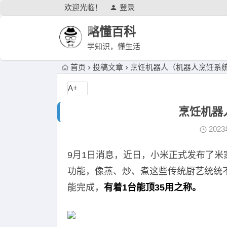
欢迎光临！
登录
略懂百科
学知识，懂生活
首页
投稿文章
烹饪机器人（机器人烹饪系
A+
烹饪机器
202
9月1日消息，近日，小米正式发布了
功能，像蒸、炒、煮这些传统厨艺统统
能完成，
有着1台能顶35用之称。