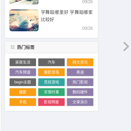
09/26
学舞蹈哪里好 学舞蹈哪家
比较好
09/26
热门标签
家居生活
汽车
网文资讯
汽车频道
摄影部落
奥迪
begin主题
竞技游戏
热门影视
摄影
军情时事
数码硬件
手机
影视明星
文章演示