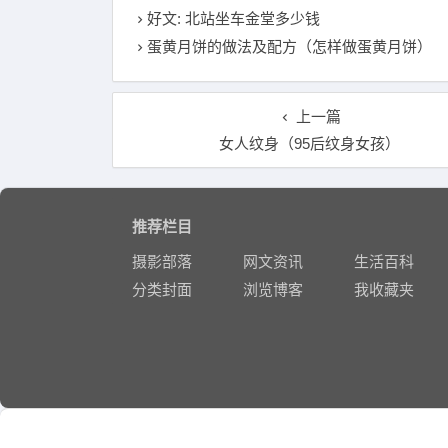
好文: 北站坐车金堂多少钱
蛋黄月饼的做法及配方（怎样做蛋黄月饼）
上一篇
女人纹身（95后纹身女孩）
推荐栏目
摄影部落
网文资讯
生活百科
分类封面
浏览博客
我收藏夹