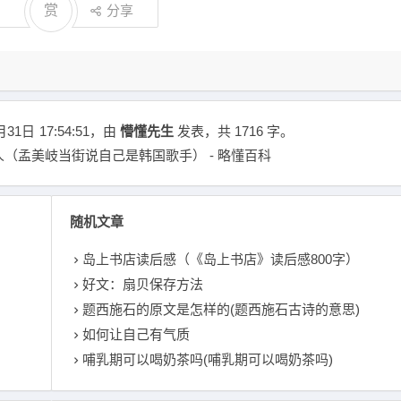
赏
分享
月31日
17:54:51
，由
懵懂先生
发表，共 1716 字。
（孟美岐当街说自己是韩国歌手） - 略懂百科
随机文章
岛上书店读后感（《岛上书店》读后感800字）
好文：扇贝保存方法
题西施石的原文是怎样的(题西施石古诗的意思)
如何让自己有气质
哺乳期可以喝奶茶吗(哺乳期可以喝奶茶吗)