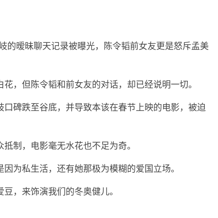
。
孟美岐的暧昧聊天记录被曝光，陈令韬前女友更是怒斥孟美
白花，但陈令韬和前女友的对话，却已经说明一切。
岐口碑跌至谷底，并导致本该在春节上映的电影，被迫
众抵制，电影毫无水花也不足为奇。
是因为私生活，还有她那极为模糊的爱国立场。
爱豆，来饰演我们的冬奥健儿。