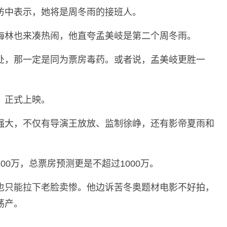
访中表示，她将是周冬雨的接班人。
海林也来凑热闹，他直夸孟美岐是第二个周冬雨。
处，那一定是同为票房毒药。或者说，孟美岐更胜一
》正式上映。
强大，不仅有导演王放放、监制徐峥，还有影帝夏雨和
0万，总票房预测更是不超过1000万。
也只能拉下老脸卖惨。他边诉苦冬奥题材电影不好拍，
荡产。