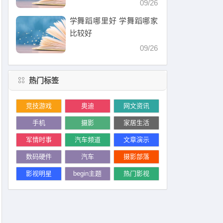
09/26
学舞蹈哪里好 学舞蹈哪家
比较好
09/26
热门标签
竞技游戏
奥迪
网文资讯
手机
摄影
家居生活
军情时事
汽车频道
文章演示
数码硬件
汽车
摄影部落
影视明星
begin主题
热门影视