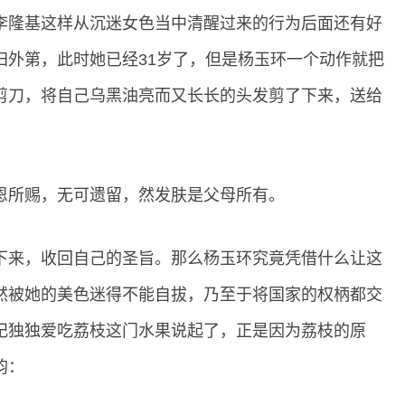
李隆基这样从沉迷女色当中清醒过来的行为后面还有好
归外第，此时她已经31岁了，但是杨玉环一个动作就把
剪刀，将自己乌黑油亮而又长长的头发剪了下来，送给
恩所赐，无可遗留，然发肤是父母所有。
下来，收回自己的圣旨。那么杨玉环究竟凭借什么让这
然被她的美色迷得不能自拔，乃至于将国家的权柄都交
妃独独爱吃荔枝这门水果说起了，正是因为荔枝的原
韵：