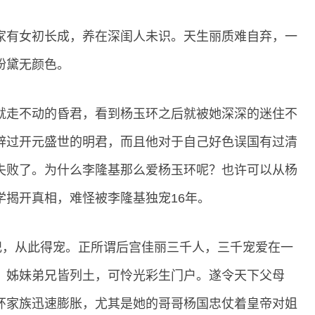
家有女初长成，养在深闺人未识。天生丽质难自弃，一
粉黛无颜色。
就走不动的昏君，看到杨玉环之后就被她深深的迷住不
辟过开元盛世的明君，而且他对于自己好色误国有过清
失败了。为什么李隆基那么爱杨玉环呢？也许可以从杨
学揭开真相，难怪被李隆基独宠16年。
妃，从此得宠。正所谓后宫佳丽三千人，三千宠爱在一
。姊妹弟兄皆列土，可怜光彩生门户。遂令天下父母
环家族迅速膨胀，尤其是她的哥哥杨国忠仗着皇帝对姐