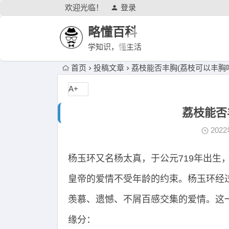
欢迎光临！
登录
略懂百科
学知识，懂生活
首页
投稿文章
荔枝能否丰胸(荔枝可以丰胸
A+
荔枝能否
202
杨玉环又名杨太真，于公元719年出生
皇帝的爱情不受年龄的约束。杨玉环经
羡慕、遗憾、不屑百感交集的爱情。这
缘分：