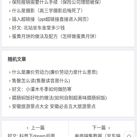
保险报销需要什么手续（保险公司理赔被保）
什么是摄影（高三学摄影后悔死了）
插入超链接（ppt超链接直接进入网页）
好文: 北站坐车金堂多少钱
蛋黄月饼的做法及配方（怎样做蛋黄月饼）
随机文章
什么是廉价劳动力(廉价劳动力是什么意思)
售罄怎么读(售罄读音是什么)
好文：小灌木冬季如何做防寒
腊肠焖饭好吃的做法(如何自制超美味腊肠焖饭)
安徽旅游景点大全 安徽必去五大旅游景点
上一篇
下一篇
好文: 科普下dream后面接什么
电商销售数据（京东销售数据在哪里看）