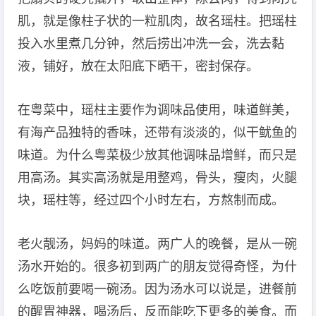
肌，就是像柱子状的一粒肌肉，故名瑶柱。把瑶柱
投入水里煮几分钟，然后捞出冲洗一会，洗去黏
液，铺好，放在太阳底下晒干，密封保存。
在粤菜中，瑶柱主要作为调味品使用，味道鲜美，
有海产品独特的香味，还带有淡淡的，似干鱿鱼的
味道。为什么粤菜极少放其他调味品增鲜，而只是
用高汤。其实高汤就是用整鸡，骨头，瘦肉，火腿
块，瑶柱等，经过四个小时左右，方熬制而成。
老火靓汤，妈妈的味道。两广人的晚餐，是从一碗
汤水开始的。很多初到两广的朋友觉得奇怪，为什
么吃饭前要喝一碗汤。因为汤水可以说是，进餐前
的醒胃神器，喝汤后，反而能吃下更多的美食。而