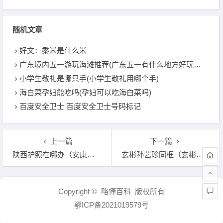
随机文章
好文：黍米是什么米
广东境内五一游玩海滩推荐(广东五一有什么地方好玩海滩)
小学生敬礼是哪只手(小学生敬礼用哪个手)
海白菜孕妇能吃吗(孕妇可以吃海白菜吗)
百度安全卫士 百度安全卫士号码标记
上一篇
下一篇
陕西护照在哪办（安康护照办理地点）
玄彬孙艺珍同框（玄彬拒绝演太阳的后裔）
文章导航
Copyright © 略懂百科 版权所有
鄂ICP备2021019579号