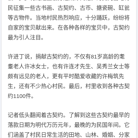
民征集一些古书画、古契约、古币、搪瓷碗、缸瓮
等古物件。当地村民热烈响应，十分踊跃，纷纷将
自家的宝贝献出来。在各种各样的宝贝中，古契约
最为引人注目。
许进丁说，捐献古契约的，不仅有81岁高龄的耄
耋老人许冰女士，也有许连才先生、吴秀兰女士等
颇有远见的老人，更有平时酷爱收藏的许梅筑先
生，还有不少热心村民。最后，村里收到各种古契
约1100件。
记者低头翻阅着古契约。了解到这些古契约最早的
落款日期为明代万历元年，最晚的为民国年间。它
们涵盖了村民日常生活的田地、山林、婚姻、分家