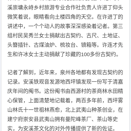
溪崇墉永峙乡村旅游专业合作社负责人许进丁仰头
微笑着说，眼睛看向土楼四角的天空。在许进丁的
讲述中，一个个动人的故事深深感染着记者。第三
组村民吴秀兰女士捐献出古契约、古尺、土地证、
头簪插针、古煤油炉、梳妆台、镜箱等。许连才先
生和许冰女士主动捐献了珍藏的100多份古契约。
记者了解到，近年来，泉州各地都有发现古契约的
记录。安溪铁观音发源地西坪镇发现一份写于清嘉
庆年间的阄书。这份阄书由西源村的茶商林水田精
心保管，上面清楚地记载着，两百多年前，西坪雾
山林氏十一世祖林燕愈，北上武夷山种茶创业，在
建宁府崇安县武夷山拥有曼陀峰茶厂、茶山等史
实，为安溪茶文化的对外传播提供了新的佐证。