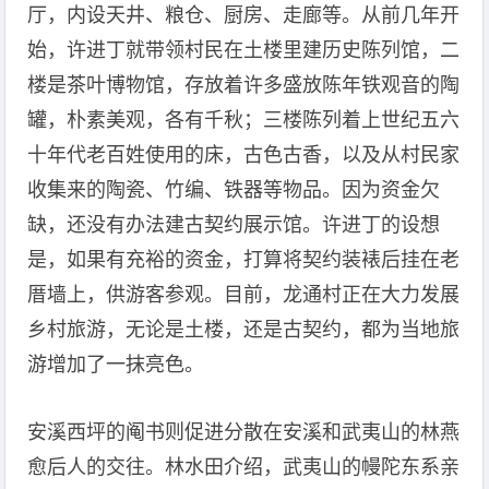
厅，内设天井、粮仓、厨房、走廊等。从前几年开
始，许进丁就带领村民在土楼里建历史陈列馆，二
楼是茶叶博物馆，存放着许多盛放陈年铁观音的陶
罐，朴素美观，各有千秋；三楼陈列着上世纪五六
十年代老百姓使用的床，古色古香，以及从村民家
收集来的陶瓷、竹编、铁器等物品。因为资金欠
缺，还没有办法建古契约展示馆。许进丁的设想
是，如果有充裕的资金，打算将契约装裱后挂在老
厝墙上，供游客参观。目前，龙通村正在大力发展
乡村旅游，无论是土楼，还是古契约，都为当地旅
游增加了一抹亮色。
安溪西坪的阄书则促进分散在安溪和武夷山的林燕
愈后人的交往。林水田介绍，武夷山的幔陀东系亲