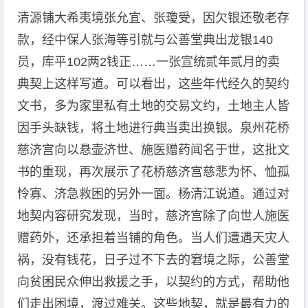
清源铺大希夷境张允宜、张瓊受，因欠银还敬老存
款，经中保人张海等引就与公善堂典出龙银140
员，库平102两2钱正……一张宣统贰年贰月的卖
典契上这样写道。可以看出，这些年代经久的契约
文书，多为家里私有土地的交易文约，土地主人皆
因手头缺钱，将土地进行典当卖出换银。泉州花桥
慈济宫向以悬壶济世、施医赠药闻名于世，这批文
书的重现，再次展示了花桥慈济宫慈悲为怀、恤孤
怜寡、济急救困的另外一面。杨清江说道。通过对
地契内容研究发现，当时，慈济宫除了向世人施医
赠药外，还承担着当铺的角色。当人们遭遇天灾人
祸，没有钱花，日子过不下去的窘境之际，公善堂
向贫困民众伸出救援之手，以契约的方式，帮助他
们走出困境，渡过难关。这些地契，就是最有力的