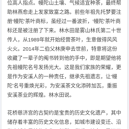
位高人指点。幔陀山土壤、气候适宜种茶，最终帮
助林燕愈走上发家致富之路。前些年祖先托梦要注
册‘幔陀’茶叶商标，虽经过一番波折，‘幔陀’茶叶商
标还是被注册了下来。林水田是雾山林氏第二十世
传人，从1989年就开始经营茶叶，生意做得风风
火火。2014年二伯父林庚申去世前，特意将这份
收藏了一辈子的阄书转到他的手中，即是期望他将
先祖幔陀名号发扬光大。这是我们家族的荣耀，更
是作为安溪人的一种责任，继承先祖遗志，让‘幔
陀’名号重焕光彩，为安溪茶文化添砖加瓦，重振
安溪茶业的辉煌。林水田说。
花桥慈济宫的古契约是宝贵的历史文化遗产，其中
储存着丰富的历史文化信息，如城市建设变迁、沿