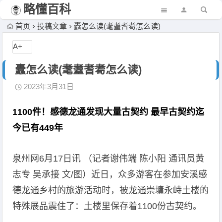
略懂百科
首页
投稿文章
蠹怎么读(耄耋耆耈怎么读)
A+
蠹怎么读(耄耋耆耈怎么读)
2023年3月31日
1100件！感德龙通发现大量古契约 最早古契约迄
今已有449年
泉州网6月17日讯 （记者谢伟端 陈小阳 通讯员黄
志专 吴承接 文/图）近日，众多游客在参加安溪感
德龙通乡村的旅游活动时，被龙通崇墉永峙土楼的
特殊展品震住了：土楼里保存着1100份古契约。