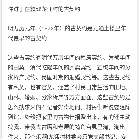
许进丁在整理龙通村的古契约
明万历元年（1573年）的古契约是龙通土楼里年
代最早的古契约
这些古契约有明代万历年间的租房契约、崇祯年间
的田契、清代乾隆年间的买卖契约、宣统年间的分
家析产契约、民国时期的退婚契约等。这些古契约
有私契，也有官契，涵盖了村民日常生活的田地、
山林、婚姻、分家析产等方方面面。这些古契约是
怎么搜求来的？记者好奇地问。村民们听说要建陈
列馆，纷纷把家里的古物什捐赠出来，有的还主动
找我，带我去古厝和老屋的犄角旮旯里淘，淘出一
件来，那个乐啊!龙通村村委会原党支部书记、安