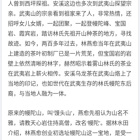
人曾到西坪探祖。安溪这边也多次到武夷山探望宗
亲。武夷山的宗亲看到祖家来了人，非常热情，还
招呼女儿女婿，一起团聚，一起登幔陀峰、宝国
岩、霞宾岩，踏访林氏先祖开山种茶的地方，寻找
故迹。如今，两百多年过去，林燕愈当年在武夷山
上建造的茶叶初制厂已是一片荒芜，但宝国岩的岩
壁上依然清晰的林字，赫然昭示着雾山林氏的茶业
在武夷岩上薪火相传。安溪乌龙茶在武夷山烙上了
当地的印记，也如世代在武夷生存的林氏幔陀东后
裔，与当地人融为一体。
原来的幔陀山，叫‘馒头山’，燕愈先祖认为山名不
雅，请教天心岩住持高僧，改名‘幔陀’。据林水田
介绍，林燕愈创业初选址幔陀山这一宝地，是受一