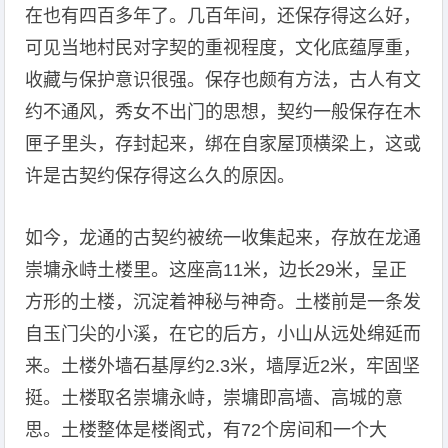
在也有四百多年了。几百年间，还保存得这么好，
可见当地村民对字契的重视程度，文化底蕴厚重，
收藏与保护意识很强。保存也颇有方法，古人有文
约不通风，秀女不出门的思想，契约一般保存在木
匣子里头，存封起来，绑在自家屋顶横梁上，这或
许是古契约保存得这么久的原因。
如今，龙通的古契约被统一收集起来，存放在龙通
崇墉永峙土楼里。这座高11米，边长29米，呈正
方形的土楼，沉淀着神秘与神奇。土楼前是一条发
自玉门尖的小溪，在它的后方，小山从远处绵延而
来。土楼外墙石基厚约2.3米，墙厚近2米，牢固坚
挺。土楼取名崇墉永峙，崇墉即高墙、高城的意
思。土楼整体是楼阁式，有72个房间和一个大