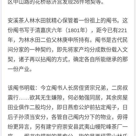
区中山路的花桥慈济宫发现26件地契等。
安溪茶人林水田就精心保管着一份祖上的阄书。这
份阄书写于清嘉庆六年（1801年），距今已有221
年，为林水田二伯父林庚申所持有。阄书是古代民
间分家的一种契约，即先将家产均分成数份载入文
契，诸子再以拈阄的方式，确定各自所能继承的那
一份产业。
该阄书明载：今立阄书人长房侄贤宗兄弟，二房叔
震行……欲其无生嫌隙，何必勉强同居，其余房屋
田业俱作二股均分，即日燕愈公炉前拈定阄子，日
后子孙须当安分，各管自己阄内分下的物业，毋得
纷更异言，另有建宁府崇安县武夷山幔陀峰茶厂一