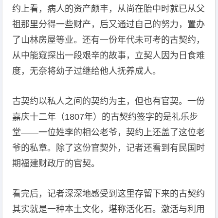
约上看，病人的资产颇丰，从尚在胎中时就已从父
祖那里分得一些财产，后又通过自己的努力，置办
了山林房屋等业。还有一份年代未可考的古契约，
从中能窥探出一段艰辛的故事，立契人因为日食难
度，无奈将幼子过继给他人抚养成人。
古契约以私人之间的契约为主，但也有官契。一份
嘉庆十二年（1807年）的古契约签字的是礼乐步
堂——一位姓李的相公老爷，契约上还盖了这位老
爷的私章。除了这份官契外，记者还看到有民国时
期福建财政厅的官契。
看完后，记者深深地感受到这里存留下来的古契约
其实就是一种本土文化，堪称活化石。激活与利用