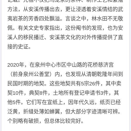
记载。先祖不仅把乌龙茶的茶种、制作工艺和繁殖
方法，从安溪传播出去，更让浸透着安溪情结的武
夷岩茶的芳香四处飘溢。言谈之中，林水田不无敬
佩。有关文史专家指出，这份阄书的发现，也为安
溪人的移民播迁、安溪茶文化的对外传播提供了直
接的史证。
2020年，在泉州中心市区中山路的花桥慈济宫
（前身泉州公善堂）内，也发现从清朝乾隆年间到
民国时期的地契。这些地契共有5宗26件，其中卖
契10件，典契8件，土地所有登记申请书3件，其
他5件。它们写在宣纸上，因年代久远，纸页已经
泛黄，折缝处薄如蝉翼，但大部分字迹清晰可辨。
个别略有破损，但总体比较完好。