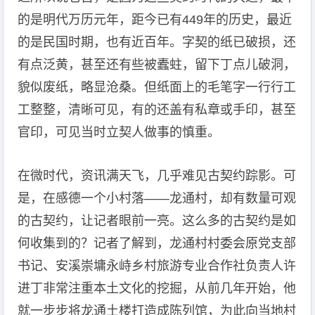
的是明代万历元年，距今已有449年的历史，最近
的是民国时期，也有近百年。字契的纸已破损，还
有点泛黄，甚至还有些被蠹蛀，留下丁点儿破洞，
貌似废纸，略显沧桑。但纸面上的毛笔字一行行工
工整整，清晰可见，有的还盖有私章或手印，甚至
官印，可见当时立契人做事的慎重。
在微时代，资讯满天飞，几乎难见古契约踪影。可
是，在感德一个小村落——龙通村，却有数量可观
的古契约，让记者眼前一亮。这么多的古契约是如
何收集到的？记者了解到，龙通村村委会原党支部
书记、安溪崇墉永峙乡村旅游专业合作社负责人许
进丁非常注重本土文化的挖掘，从前几年开始，他
就一步步将龙通土楼打造成陈列馆，为此向当地村