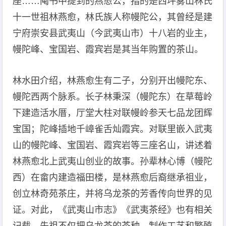
座……阄书中提到的燕愈公，指的是西坪雾山林氏
十一世祖林燕愈，林氏族人称幔陀公，其曾经是建
宁府崇安县武夷山（今武夷山市）十八岩的业主，
幔陀峰、宝国岩、霞宾岩是其当年购置的茶山。
林水田介绍，林燕愈生有二子，分别开出幔陀东、
幔陀西两个脉系。长子林秉深（幔陀东）在草莓岭
下建造活水厝，厅堂大柱对联幔岭参天七品龙团辉
宝国；陀峰插地千嶂雀舌灿霞宾。对联里嵌入武夷
山的幔陀峰、宝国岩、霞宾岩等三座名山，讲述着
林燕愈北上武夷山创业的故事。孙辈林心博（幔陀
西）在畲内建造福田楼，是林燕愈后裔继承祖业，
创立林奇苑茶庄，并将乌龙茶的芳香传向世界的见
证。对此，《武夷山市志》《武夷茶经》也有相关