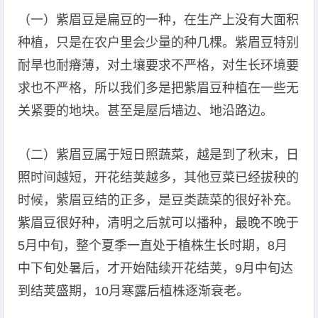
（一）紫眉豆是扁豆的一种，在生产上没有大面积
种植，只是在农户里会少量的种几棵。紫眉豆特别
耐旱也耐瘠薄，对土壤要求不严格，对生长环境要
求也不严格，所以我们多是把紫眉豆种植在一些无
关紧要的地块。甚至是屋后墙边、地沿路边。
（二）紫眉豆属于短日照蔬菜，越是到了秋末，日
照时间越短，开花结荚越多，其他豆菜已经拔秧的
时候，紫眉豆结的正多，是豆类蔬菜的很好补充。
紫眉豆很好种，清明之后就可以播种，最晚不晚于
5月中旬，整个夏季一直处于植株生长时期，8月
中下旬处暑后，才开始陆续开花结荚，9月中旬达
到结荚盛期，10月寒露后植株逐渐衰老。