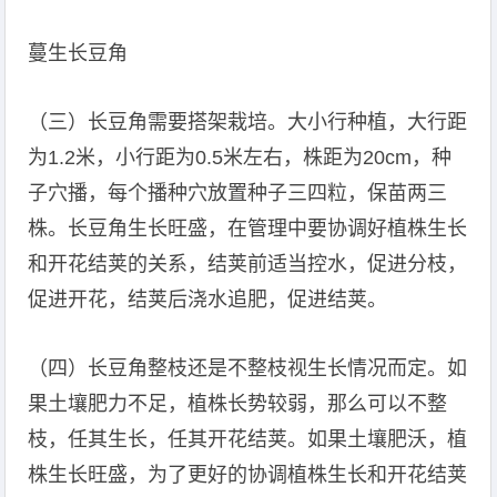
蔓生长豆角
（三）长豆角需要搭架栽培。大小行种植，大行距
为1.2米，小行距为0.5米左右，株距为20cm，种
子穴播，每个播种穴放置种子三四粒，保苗两三
株。长豆角生长旺盛，在管理中要协调好植株生长
和开花结荚的关系，结荚前适当控水，促进分枝，
促进开花，结荚后浇水追肥，促进结荚。
（四）长豆角整枝还是不整枝视生长情况而定。如
果土壤肥力不足，植株长势较弱，那么可以不整
枝，任其生长，任其开花结荚。如果土壤肥沃，植
株生长旺盛，为了更好的协调植株生长和开花结荚