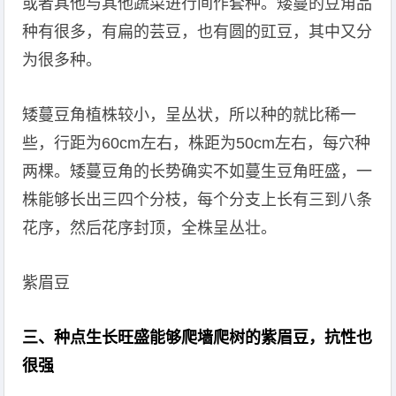
或者其他与其他蔬菜进行间作套种。矮蔓的豆角品
种有很多，有扁的芸豆，也有圆的豇豆，其中又分
为很多种。
矮蔓豆角植株较小，呈丛状，所以种的就比稀一
些，行距为60cm左右，株距为50cm左右，每穴种
两棵。矮蔓豆角的长势确实不如蔓生豆角旺盛，一
株能够长出三四个分枝，每个分支上长有三到八条
花序，然后花序封顶，全株呈丛壮。
紫眉豆
三、种点生长旺盛能够爬墙爬树的紫眉豆，抗性也
很强