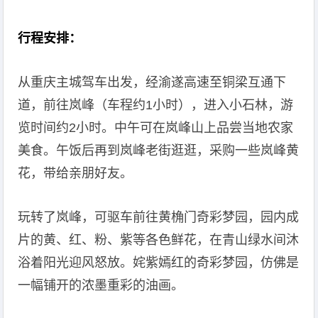
行程安排：
从重庆主城驾车出发，经渝遂高速至铜梁互通下
道，前往岚峰（车程约1小时），进入小石林，游
览时间约2小时。中午可在岚峰山上品尝当地农家
美食。午饭后再到岚峰老街逛逛，采购一些岚峰黄
花，带给亲朋好友。
玩转了岚峰，可驱车前往黄桷门奇彩梦园，园内成
片的黄、红、粉、紫等各色鲜花，在青山绿水间沐
浴着阳光迎风怒放。姹紫嫣红的奇彩梦园，仿佛是
一幅铺开的浓墨重彩的油画。