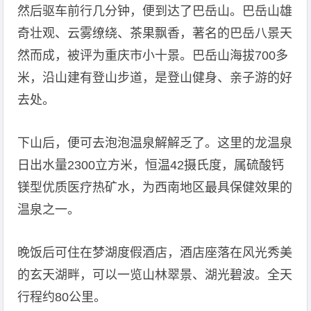
然后驱车前行几分钟，便到达了巴岳山。巴岳山雄
奇壮观、云雾缭绕、茶果飘香，著名的巴岳八景天
然而成，被评为重庆市小十景。巴岳山海拔700多
米，沿山建有登山步道，是登山健身、亲子游的好
去处。
下山后，便可去泡泡温泉解解乏了。这里的龙温泉
日出水量2300立方米，恒温42摄氏度，属硫酸钙
镁型优质医疗热矿水，为西南地区最具保健效果的
温泉之一。
晚饭后可住在梦湖度假酒店，酒店座落在风光秀美
的玄天湖畔，可以一览山林翠景、湖光碧波。全天
行程约80公里。