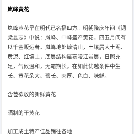
岚峰黄花
岚峰黄花早在明代已名播四方。明朝隆庆年间《铜
梁县志》中说：岚峰、中峰盛产黄花，四五月间有
以千金贩运者。岚峰地处毓清山，土壤属大土泥、
黄泥、红壤土，底层结构属嘉陵江岩层，日照充
足，气候温和，无霜期长。在如此优越条件中生
长、黄花朵大、蕾长、肉厚、色白、味鲜。
含苞欲放的新鲜黄花
晒制的干黄花
加工成土特产佳品销往各地