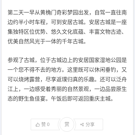
第二天一早从黄桷门奇彩梦园出发，自驾一直往南
边约半小时车程，可到安居古城。安居古城是一座
集独特区位优势、悠久文化底蕴、丰富文物古迹、
优美自然风光于一体的千年古城。
参观了古城，位于古城边上的安居国家湿地公园是
一个您不得不去的地方。这里既可以休闲垂钓，又
可以烧烤露营，尽享返璞归真的乐趣。还可以泛舟
江上，一边感受着秀丽的自然景观，一边品尝原生
态的野生鱼佳宴。午饭后即可返回重庆主城。
赞
0
赏
分享