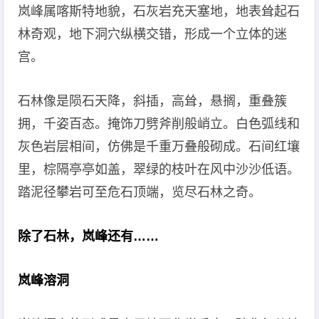
岚峰属喀斯特地貌，石灰岩充天塞地，地表耸起石
林奇观，地下洞穴纵横交错，形成一个立体的迷
宫。
石林像是陨石天降，斜插，高耸，悬搁，重叠簇
拥，千姿百态。掩饰刀劈斧削般峭立。白色弧线和
灰色岩层相间，仿佛是千重万叠般砌成。石间红壤
里，棕隔亭亭如盖，翠绿的枝叶在风中沙沙低语。
踏泥径攀岩可至危石顶端，览尽石林之奇。
除了石林，岚峰还有……
岚峰溶洞