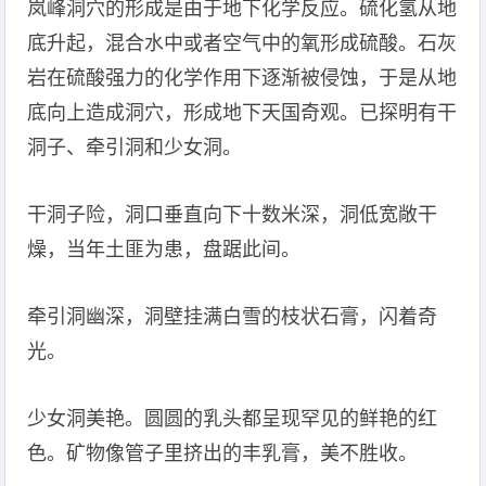
岚峰洞穴的形成是由于地下化学反应。硫化氢从地
底升起，混合水中或者空气中的氧形成硫酸。石灰
岩在硫酸强力的化学作用下逐渐被侵蚀，于是从地
底向上造成洞穴，形成地下天国奇观。已探明有干
洞子、牵引洞和少女洞。
干洞子险，洞口垂直向下十数米深，洞低宽敞干
燥，当年土匪为患，盘踞此间。
牵引洞幽深，洞壁挂满白雪的枝状石膏，闪着奇
光。
少女洞美艳。圆圆的乳头都呈现罕见的鲜艳的红
色。矿物像管子里挤出的丰乳膏，美不胜收。