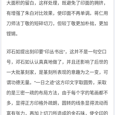
大面积的留白，这样处理，既避免了印面的拥挤，
有增强了朱白对比效果，使印面不再单调。蒋仁用
刀师法丁敬的短碎切刀，但较丁敬更加朴拙，更加
铿锵。
邓石如提出刻印要"印丛书出"，这并不是一句空口
号，邓石如认认真真地做了，并且还影响了后世的
一大批篆刻家，是篆刻所表现的意趣为之一变，可
谓功德无量。"一日之迹"这方印文字取圆势，采取
的是三密一疏的布局方法，由于每个字的笔画都不
多，显得正方印格外疏朗，圆转的线条显得流动而
富有张力，再加上切刀所造成的金石味，使全印的