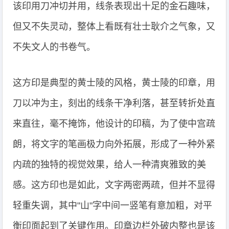
该印用刀冲切并用，线条表现出十足的金石趣味，
但又不失灵动，整体上看既有壮士耿介之气象，又
不失文人的书卷气。
这方印是典型的黄士陵的风格，黄士陵的印章，用
刀以冲为主，刻出的线条干净利落，甚至转折处直
来直往，毫不掩饰，他设计的印稿，为了使中宫疏
朗，将文字的笔画极力向外拓展，形成了一种外紧
内疏的独特的视觉效果，给人一种清爽雅致的美
感。这方印也是如此，文字两密两疏，但并不显得
轻重失调，其中"山"字中间一竖笔有意加粗，对平
衡印面起到了关键作用。印章边栏外破内整也是该