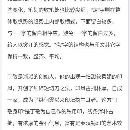
些变化，笔划的收笔处也比较尖细。"定"字则在整
体取纵势的趋势上内部取横式，下面留白较多，
与"一"字的留白相呼应，避免"一"字的留白过多，
给人以突兀的感觉。"斋"字的结构也与印文其它字
保持一致，整齐、平均。
丁敬是浙派的创始人，他的出现一扫甜软柔媚的印
风，开创了细碎短切刀之法，印风古拙朴厚，自成
一家，成为了继何震以来印坛执牛耳者。这方"丁
敬身印"是丁敬为自己作的私用印，线条浑朴古
拙，有浓厚的金石气息，富有是秦汉铸印的艺术效