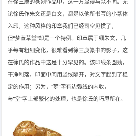
在徐三庚的篆刻作品中，这一方显得与众不同。无
论徐氏作朱文还是白文，都是以他所书写的小篆体
入印，这种风格的印章我们已经司空见惯了，
但"梦萱草堂"却是一个特例。印章属于细朱文，几
乎每有粗细变化，很难看到徐三庚篆书的影子，这
在徐氏的作品中这是十分罕见的。该印线条圆劲，
干净利落，印面中间用竖线隔开，对文字起到了稳
定的作用；另为，"梦"字有边弧线的内收，
与"堂"字上部繁化的处理，也是徐氏的巧思所在。