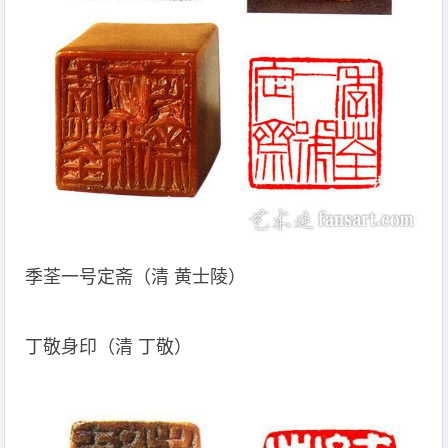
季荃一号定斋（清 黄士陵）
丁敬身印（清 丁敬）