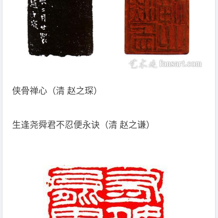
侠骨禅心（清 赵之琛）
生逢尧舜君不忍便永诀（清 赵之谦）