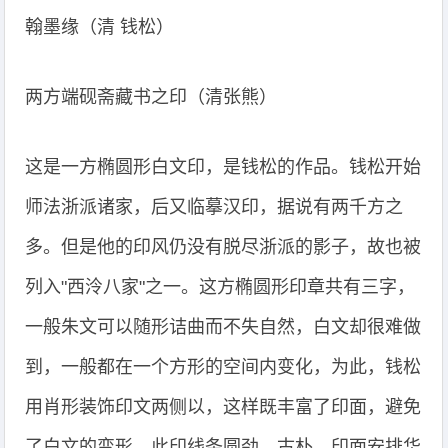
翰墨缘（清 钱松）
两方端砚斋藏书之印（清张熊）
这是一方椭圆形白文印，是钱松的作品。钱松开始
师法浙派诸家，后又临摹汉印，据说有两千方之
多。但是他的印风仍没有脱尽浙派的影子，故也被
列入"西泠八家"之一。这方椭圆形印章共有三字，
一般朱文可以随形诘曲而不失自然，白文却很难做
到，一般都在一个方形的空间内变化，为此，钱松
用肖形装饰印文两侧以，这样既丰富了印面，避免
了白文的变形。此印线条圆劲、古朴，印面安排华