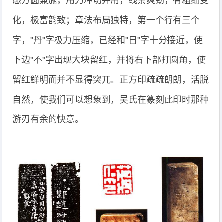
态方圆兼施，用刀冲切并用，线条爽劲，有粗细变
化，极富韵致；章法布局独特，第一个行有三个
字，"丹"字极力压缩，已经和"日"字十分接近，使
下边"不"字出现大块留红，并将右下部打圆角，使
留红鲜明而并不显得突兀。正方印疏疏朗朗，活脱
自然，使我们可以想象到，吴氏在篆刻此印时那种
游刃有余的快意。