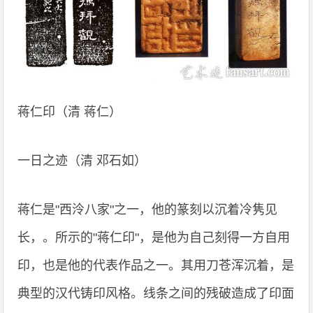
蒋仁印（清 蒋仁）
一日之迹（清 邓石如）
蒋仁是"西泠八家"之一，他的篆刻以沉着冷隽见
长，。所示的"蒋仁印"，是他为自己刻得一方自用
印，也是他的代表作品之一。其用刀苍浑沉着，是
典型的汉代铸印风格。线条之间的残破造成了印面