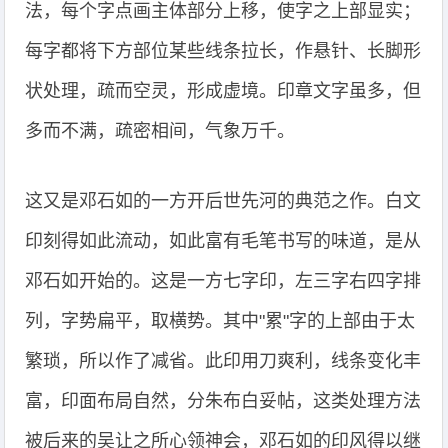
法，每个字点画主体部分上移，使字之上部显实；
每字都将下方部位某些线条拉长，作悬针、长脚形
状处理，疏而空灵，形成虚境。印章文字虽多，但
多而不满，疏密相间，气象万千。
这又是邓石如的一方开后世先河的典范之作。白文
印刻得如此流动，如此富有毛笔书写的味道，是从
邓石如开始的。这是一方七字印，左三字右四字排
列，字势扁平，取横势。其中"累"字的上部由于太
繁琐，所以作了减省。此印用刀爽利，线条变化丰
富，印面布局自然，分朱布白妥帖，这类处理方法
被后来的吴让之所心领神会，邓石如的印风得以继