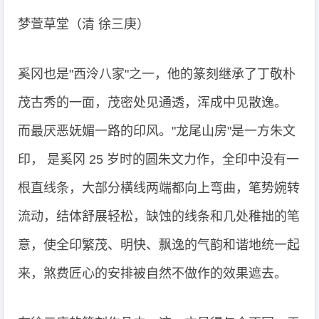
梦萱草堂（清 徐三庚）
奚冈也是"西泠八家"之一，他的篆刻继承了丁敬朴
茂古秀的一面，茂密处见通透，浑成中见散逸。
而最厌恶妩媚一路的印风。"龙尾山房"是一方朱文
印， 是奚冈 25 岁时的圆朱文力作，全印中没有一
根直线条，大部分横线两端都向上弯曲，笔势婉转
流动，结体舒展轻松，缺蚀的线条和几处稚拙的笔
意，使全印繁茂、明快、飘逸的气韵和谐地统一起
来，煞费匠心的安排被自然不做作的效果遮去。