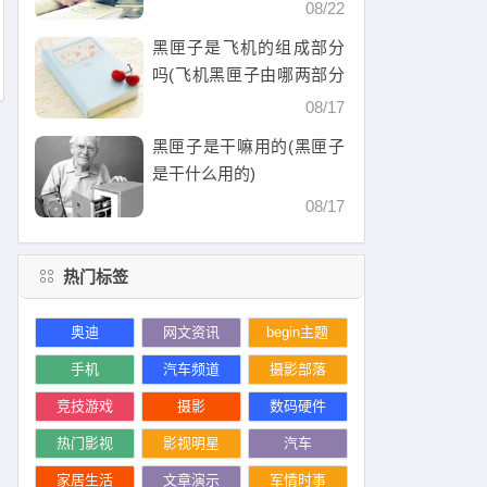
08/22
黑匣子是飞机的组成部分
吗(飞机黑匣子由哪两部分
组成)
08/17
黑匣子是干嘛用的(黑匣子
是干什么用的)
08/17
热门标签
奥迪
网文资讯
begin主题
手机
汽车频道
摄影部落
竞技游戏
摄影
数码硬件
热门影视
影视明星
汽车
家居生活
文章演示
军情时事