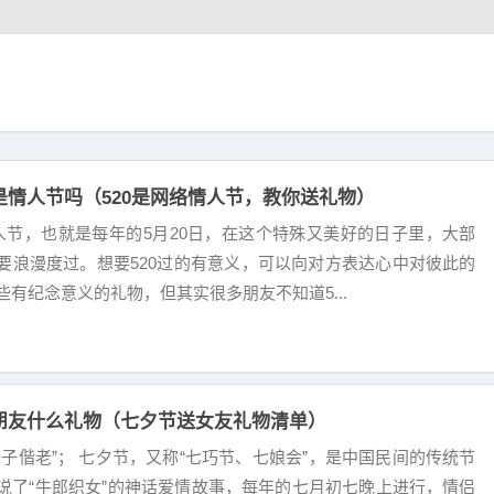
是情人节吗（520是网络情人节，教你送礼物）
情人节，也就是每年的5月20日，在这个特殊又美好的日子里，大部
要浪漫度过。想要520过的有意义，可以向对方表达心中对彼此的
些有纪念意义的礼物，但其实很多朋友不知道5...
朋友什么礼物（七夕节送女友礼物清单）
与子偕老”； 七夕节，又称“七巧节、七娘会”，是中国民间的传统节
说了“牛郎织女”的神话爱情故事，每年的七月初七晚上进行，情侣