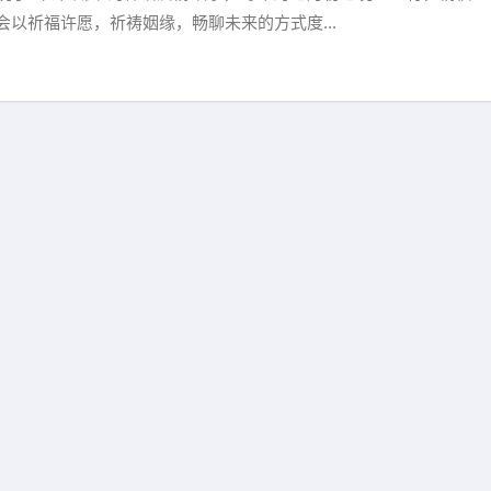
会以祈福许愿，祈祷姻缘，畅聊未来的方式度...