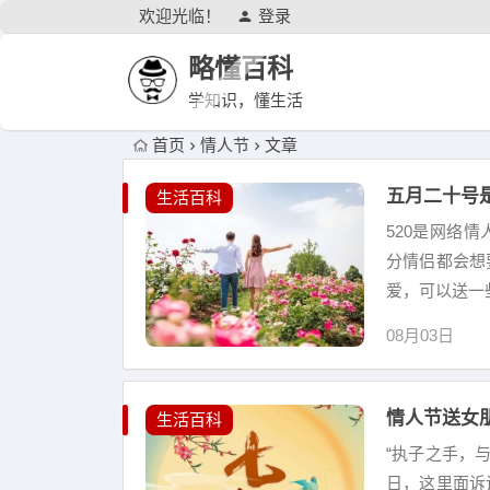
欢迎光临！
登录
略懂百科
学知识，懂生活
首页
情人节
文章
五月二十号
生活百科
520是网络
分情侣都会想
爱，可以送一
08月03日
情人节送女
生活百科
“执子之手，
日，这里面诉